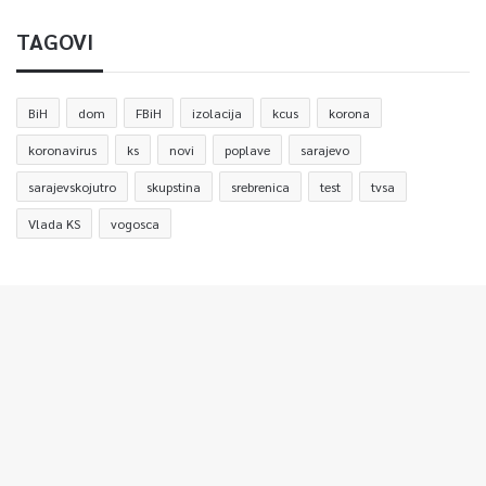
TAGOVI
BiH
dom
FBiH
izolacija
kcus
korona
koronavirus
ks
novi
poplave
sarajevo
sarajevskojutro
skupstina
srebrenica
test
tvsa
Vlada KS
vogosca