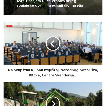
Asfaltiranjem Ulice Vranica brijeg
spajaju se gornji i središnji dio naselja
Na Skupštini KS pali Izvještaji Narodnog pozorišta,
BKC-a, Centra Skenderija...