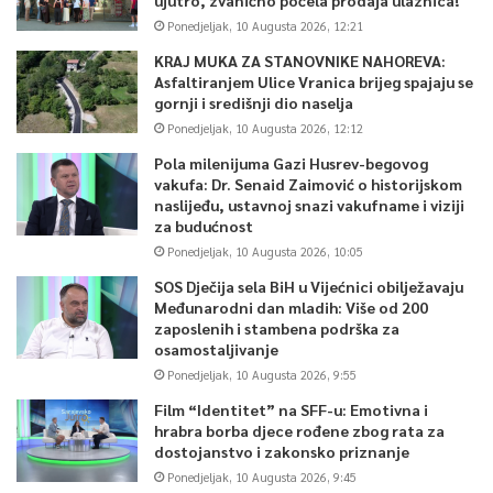
Ponedjeljak, 10 Augusta 2026, 12:21
KRAJ MUKA ZA STANOVNIKE NAHOREVA:
Asfaltiranjem Ulice Vranica brijeg spajaju se
gornji i središnji dio naselja
Ponedjeljak, 10 Augusta 2026, 12:12
Pola milenijuma Gazi Husrev-begovog
vakufa: Dr. Senaid Zaimović o historijskom
naslijeđu, ustavnoj snazi vakufname i viziji
za budućnost
Ponedjeljak, 10 Augusta 2026, 10:05
SOS Dječija sela BiH u Vijećnici obilježavaju
Međunarodni dan mladih: Više od 200
zaposlenih i stambena podrška za
osamostaljivanje
Ponedjeljak, 10 Augusta 2026, 9:55
Film “Identitet” na SFF-u: Emotivna i
hrabra borba djece rođene zbog rata za
dostojanstvo i zakonsko priznanje
Ponedjeljak, 10 Augusta 2026, 9:45