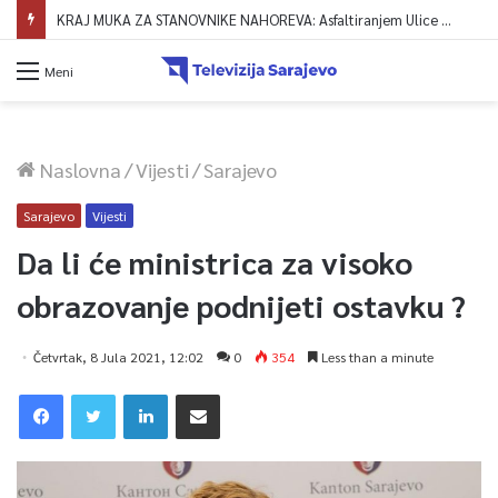
KRAJ MUKA ZA STANOVNIKE NAHOREVA: Asfaltiranjem Ulice Vranica brijeg spajaju se gornji i središnji dio naselja
Meni
Naslovna
/
Vijesti
/
Sarajevo
Sarajevo
Vijesti
Da li će ministrica za visoko
obrazovanje podnijeti ostavku ?
Četvrtak, 8 Jula 2021, 12:02
0
354
Less than a minute