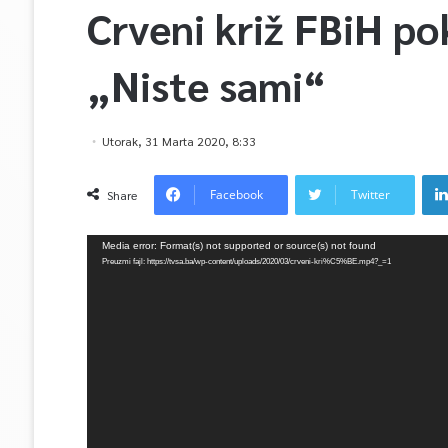
Crveni križ FBiH p
„Niste sami“
Utorak, 31 Marta 2020, 8:33
Facebook
Twitter
Share
Video
Media error: Format(s) not supported or source(s) not found
Player
Preuzmi fajl: https://tvsa.ba/wp-content/uploads/2020/03/crveni-kri%C5%BE.mp4?_=1