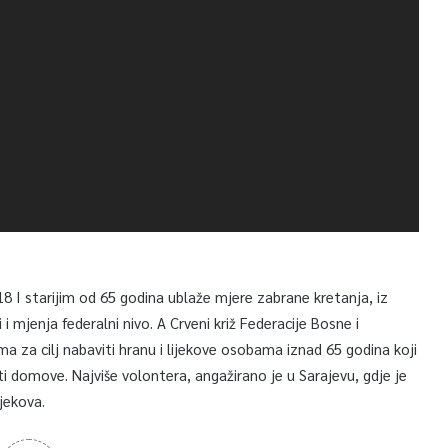
18 I starijim od 65 godina ublaže mjere zabrane kretanja, iz
 mjenja federalni nivo. A Crveni križ Federacije Bosne i
 za cilj nabaviti hranu i lijekove osobama iznad 65 godina koji
domove. Najviše volontera, angažirano je u Sarajevu, gdje je
jekova.