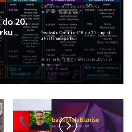
Odobreno prvo zaposlenje kroz
program “Moje pravo”
. do 20.
rku
Festival u Centru od 15. do 20. augusta
u Hastahana parku
Sutra na Igmanu manifestacija „Dova za
domovinu“