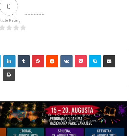
0
rticle Rating
U julu u KS rast broja gostiju, tokom
Merlinovih koncerata gotovo 156
miliona KM prometa