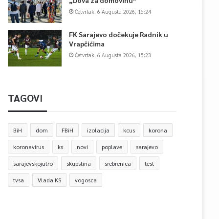
„Dova za domovinu“
Četvrtak, 6 Augusta 2026, 15:24
FK Sarajevo dočekuje Radnik u
Vrapčićima
Četvrtak, 6 Augusta 2026, 15:23
TAGOVI
BiH
dom
FBiH
izolacija
kcus
korona
koronavirus
ks
novi
poplave
sarajevo
sarajevskojutro
skupstina
srebrenica
test
tvsa
Vlada KS
vogosca