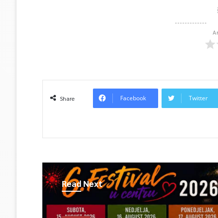
A
Facebook
Twitter
Share
Read Next