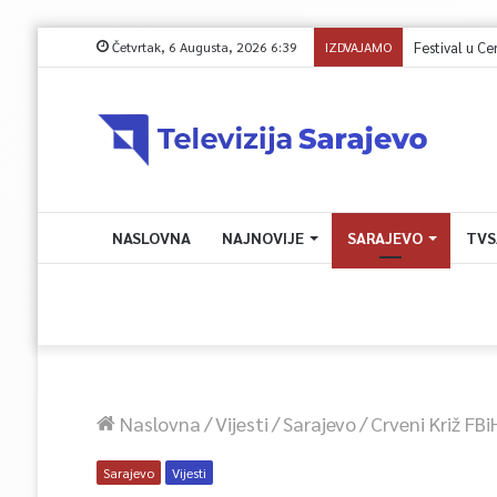
Četvrtak, 6 Augusta, 2026 6:39
IZDVAJAMO
Festival u Cen
NASLOVNA
NAJNOVIJE
SARAJEVO
TVS
Naslovna
/
Vijesti
/
Sarajevo
/
Crveni Križ F
Sarajevo
Vijesti