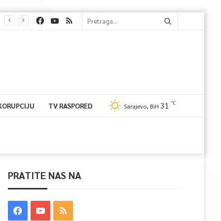
℃
31
 KORUPCIJU
TV RASPORED
Sarajevo, BiH
PRATITE NAS NA