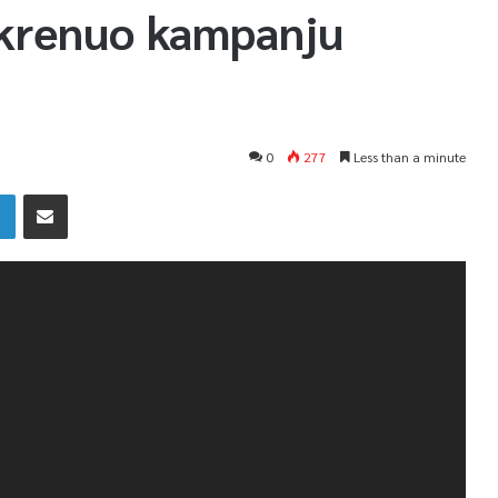
okrenuo kampanju
0
277
Less than a minute