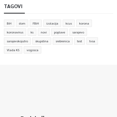
TAGOVI
BiH
dom
FBiH
izolacija
kcus
korona
koronavirus
ks
novi
poplave
sarajevo
sarajevskojutro
skupstina
srebrenica
test
tvsa
Vlada KS
vogosca