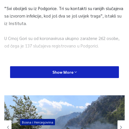
“Svi oboljeli su iz Podgorice. Tri su kontakti su ranijih slučajeva
sa izvorom infekcije, kod još dva se još uvijek traga”, istakli su
iz Instituta.
U Crnoj Gori su od koronavirusa ukupno zaražene 262 osobe,
od čega je 137 slučajeva registrovano u Podgorici.
Show More
0
Article Rating
Bosna i Hercegovina