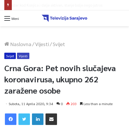
Budite uz program TVSA i doživite Sarajevo Film Festival iz prvog reda!
Meni
Naslovna
/
Vijesti
/
Svijet
Svijet
Vijesti
Crna Gora: Pet novih slučajeva
koronavirusa, ukupno 262
zaražene osobe
Subota, 11 Aprila 2020, 9:34
0
203
Less than a minute