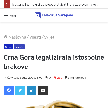
Muslera: Želimo kreirati prepoznatljiv stil igre zasnovan na kontroli lopte
Meni
Naslovna
/
Vijesti
/
Svijet
Svijet
Vijesti
Crna Gora legalizirala istospolne
brakove
Četvrtak, 2 Jula 2020, 8:00
0
231
1 minute read