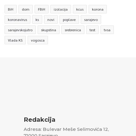
BiH
dom
FBiH
izolacija
kcus
korona
koronavirus
ks
novi
poplave
sarajevo
sarajevskojutro
skupstina
srebrenica
test
tvsa
Vlada KS
vogosca
Redakcija
Adresa: Bulevar Meše Selimovića 12,
71000 Sarajevo,