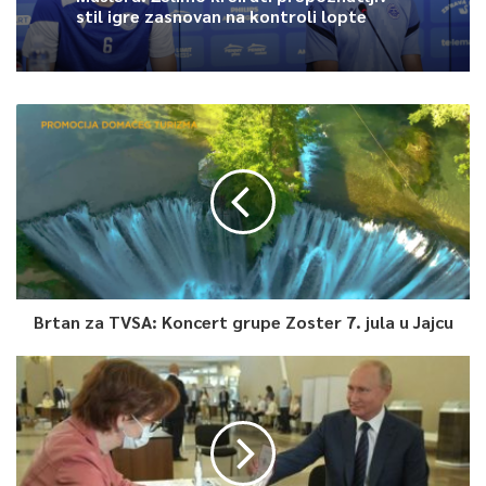
stil igre zasnovan na kontroli lopte
0
Article Rating
Brtan za TVSA: Koncert grupe Zoster 7. jula u Jajcu