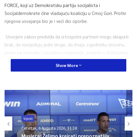
FORCE, koji uz Demokratsku partiju socijalista i
Socijaldemokrate čine vladajuću koaliciju u Crnoj Gori. Protiv
njegova usvajanja bio je i veći dio oporbe.
Usvojeni zakon predviđa da istospolni partneri mogu sklapati
brak, da nasljeđuju jedni druge, da imaju zajedničku imovinu,
pravo na mirovinu i socijalno osiguranje, posjete u bolnicama,
da zajedno brinu o djeci, ali i obvezu da se brinu o djetetu svog
Show More
partnera ako nema bliže obitelji. Prijedlog na sadrži izričitu
odredbu da mogu usvajati djecu, no dozvoljava zajedničku
brigu o djeci jednog/e od partnera/ica.
LGBTIQ organizacije u Crnoj Gori usvajanje zakona o
životnom partnerstvu istospolnih osoba označili su kao njihovu
veliku pobjedu navodeći da je napravljen povijesni korak u borbi
Vijesti
za ljudska prava LGBT osoba u Crnoj Gori.
Četvrtak, 6 Augusta 2026, 11:24
Muslera: Želimo kreirati prepoznatljiv