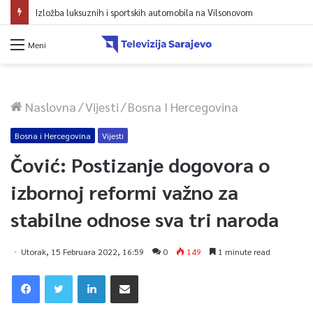
Izložba luksuznih i sportskih automobila na Vilsonovom
Meni
Naslovna
/
Vijesti
/
Bosna I Hercegovina
Bosna i Hercegovina
Vijesti
Čović: Postizanje dogovora o
izbornoj reformi važno za
stabilne odnose sva tri naroda
Utorak, 15 Februara 2022, 16:59
0
149
1 minute read