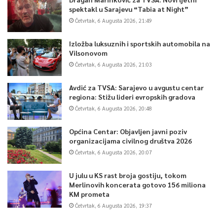
spektakl u Sarajevu “Tabia at Night”
Četvrtak, 6 Augusta 2026, 21:49
Izložba luksuznih i sportskih automobila na
Vilsonovom
Četvrtak, 6 Augusta 2026, 21:03
Avdić za TVSA: Sarajevo u avgustu centar
regiona: Stižu lideri evropskih gradova
Četvrtak, 6 Augusta 2026, 20:48
Općina Centar: Objavljen javni poziv
organizacijama civilnog društva 2026
Četvrtak, 6 Augusta 2026, 20:07
U julu u KS rast broja gostiju, tokom
Merlinovih koncerata gotovo 156 miliona
KM prometa
Četvrtak, 6 Augusta 2026, 19:37