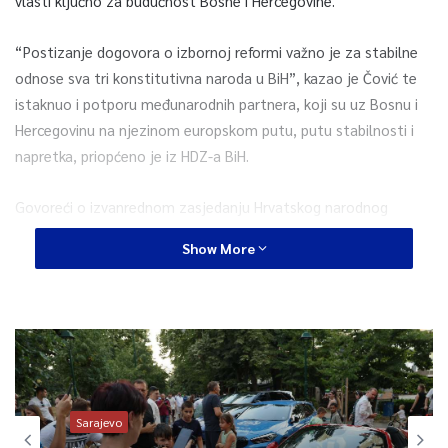
vlasti ključno za budućnost Bosne i Hercegovine.
“Postizanje dogovora o izbornoj reformi važno je za stabilne
odnose sva tri konstitutivna naroda u BiH”, kazao je Čović te
istaknuo i potporu međunarodnih partnera, koji su uz Bosnu i
Hercegovinu na njezinom europskom putu, putu stabilnosti i
napretka, priopćeno je iz HDZ-a BiH.
Govoreći o izvanrednom zasjedanju Hrvatskog narodnog
sabora, koje će se održati u subotu, 19. veljače, istaknuta je
Show More
važnost sudjelovanja svih dužnosnika izvršne i zakonodavne
vlasti svih razina.
Odluke i zaključci koje će Hrvatski narodni sabor usvojiti na
zasjedanju, kako je naglašeno, bit će obvezujuće za sve
hrvatske dužnosnike, bez iznimke.
Sarajevo
Županijski odbor HDZ-a BiH Hercegovačko-neretvanske županije