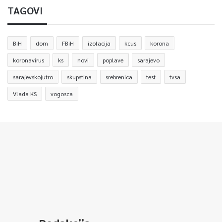
TAGOVI
BiH
dom
FBiH
izolacija
kcus
korona
koronavirus
ks
novi
poplave
sarajevo
sarajevskojutro
skupstina
srebrenica
test
tvsa
Vlada KS
vogosca