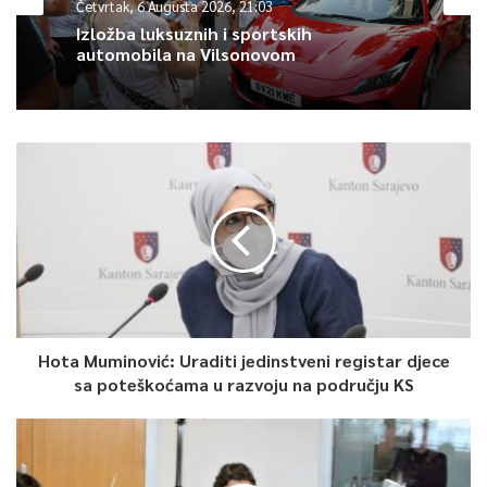
Četvrtak, 6 Augusta 2026, 21:03
uputio je podršku predsjedniku Čoviću i pregovaračkom timu u
Izložba luksuznih i sportskih
svim budućim aktivnostima po načelima koja utvrdi Hrvatski
automobila na Vilsonovom
narodni sabor, navodi se u priopćenju.
0
Article Rating
Hota Muminović: Uraditi jedinstveni registar djece
sa poteškoćama u razvoju na području KS