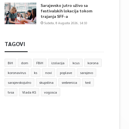
Sarajevsko jutro uživo sa
festivalskih lokacija tokom
trajanja SFF-a
Subota, 8 Augusta 2026, 14:10
TAGOVI
BiH
dom
FBiH
izolacija
kcus
korona
koronavirus
ks
novi
poplave
sarajevo
sarajevskojutro
skupstina
srebrenica
test
tvsa
Vlada KS
vogosca