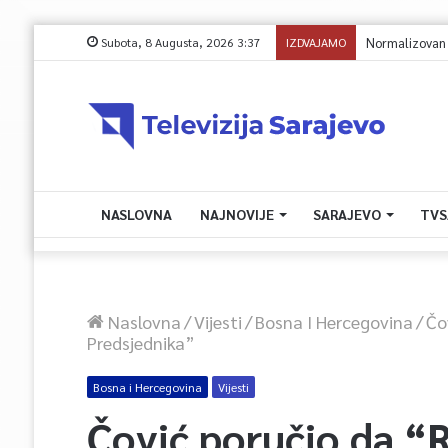
Subota, 8 Augusta, 2026 3:37
IZDVAJAMO
Normalizovan sao
NASLOVNA
NAJNOVIJE
SARAJEVO
TVS
Naslovna
/
Vijesti
/
Bosna I Hercegovina
/
Čo
Predsjednika”
Bosna i Hercegovina
Vijesti
Čović poručio da “