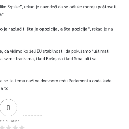
e Srpske”, rekao je navodeći da se odluke moraju poštovati,
a”.
o je razlučiti šta je opozicija, a šta pozicija”
, rekao je na
e, da vidimo ko želi EU stabilnost i da pokušamo ‘uštimati
 svim strankama, i kod Bošnjaka i kod Srba, ali i sa
 će se ta tema naći na dnevnom redu Parlamenta onda kada,
za to.
0
rticle Rating