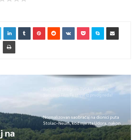
Budite uz program TVSA i doživite
Sarajevo Film Festival iz prvog reda!
Normalizovan saobraćaj na dionici puta
Stolac–Neum, kod mjesta Udora, nakon
nezgode
j na