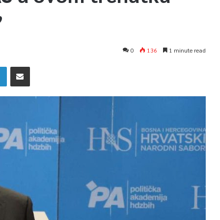
”
0
136
1 minute read