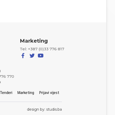
Marketing
Tel: +387 (0)33 776 817
8
 776 770
a
Tenderi
Marketing
Prijavi vijest
design by: studis.ba