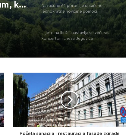
um, kod
Na račune 61 porodilje uplaćene
jednokratne novčane pomoći
ezgode
„Ljeto na Ilidži“ nastavlja se večeras
koncertom Enesa Begovića
Počela sanacija i restauracija fasade zgrade