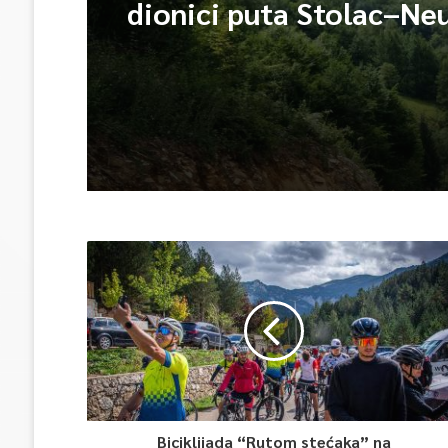
dionici puta Stolac–Ne
mjesta Udora, nakon n
Biciklijada “Rutom stećaka” na