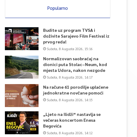
Popularno
Budite uz program TVSA i
doživite Sarajevo Film Festival iz
prvog reda!
Subota, 8 Augusta 2026, 15:16
Normalizovan saobraćaj na
dionici puta Stolac–Neum, kod
mjesta Udora, nakon nezgode
Subota, 8 Augusta 2026, 14:17
Na račune 61 porodilje uplaćene
jednokratne novčane pomoći
Subota, 8 Augusta 2026, 14:15
„Ljeto na Ilidži“ nastavlja se
večeras koncertom Enesa
Begovića
Subota, 8 Augusta 2026, 14:12