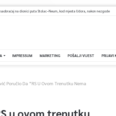
braćaj na dionici puta Stolac–Neum, kod mjesta Udora, nakon nezgode
A
IMPRESSUM
MARKETING
POŠALJI VIJEST
PRIJAVI
vić Poručio Da “RS U Ovom Trenutku Nema
RS u ovom trenutku