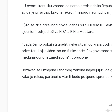
“U ovom trenutku znamo da nema predsjednika Republik
ali da je prisutno, kako je rekao, “mnogo nadmudrivanj
“Što se tiče državnog nivoa, danas su svi u vlasti.
Tešk
sjednici Predsjedništva HDZ-a BiH u Mostaru.
“Sada ćemo pokušati uraditi neke stvari do kraja godin
orkestar’ koji evidentno ne funkcioniše. Razgovaramo sa
međunarodnom zajednicom”, poručio je.
Dotakao se i izmjena Izbornog zakona najavljujući da
kako je rekao, partneri u vlasti budu potpuno spremni 
A