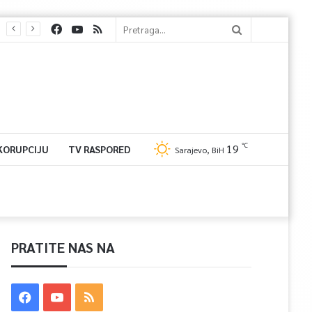
℃
19
 KORUPCIJU
TV RASPORED
Sarajevo, BiH
PRATITE NAS NA