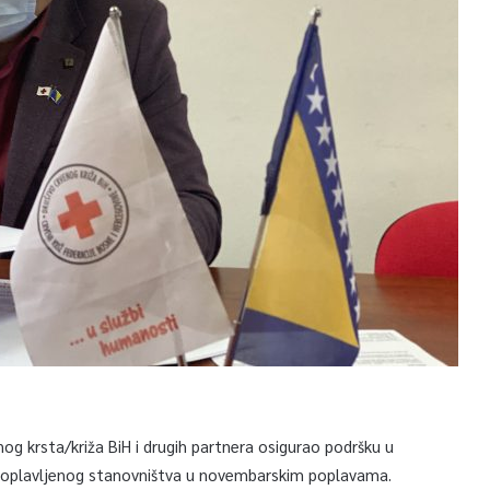
og krsta/križa BiH i drugih partnera osigurao podršku u
o poplavljenog stanovništva u novembarskim poplavama.