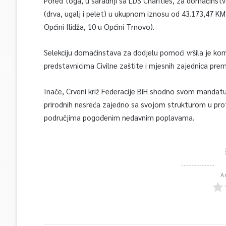
Pored toga, u saradnji sa LDS Charities, za domaćinstv
(drva, ugalj i pelet) u ukupnom iznosu od 43.173,47 K
Općini Ilidža, 10 u Općini Trnovo).
Selekciju domaćinstava za dodjelu pomoći vršila je komi
predstavnicima Civilne zaštite i mjesnih zajednica pre
Inače, Crveni križ Federacije BiH shodno svom mandatu 
prirodnih nesreća zajedno sa svojom strukturom u pro
područjima pogođenim nedavnim poplavama.
A