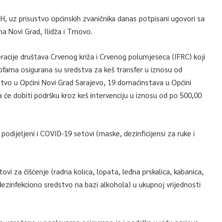
H, uz prisustvo općinskih zvaničnika danas potpisani ugovori sa
a Novi Grad, Ilidža i Trnovo.
acije društava Crvenog križa i Crvenog polumjeseca (IFRC) koji
fama osigurana su sredstva za keš transfer u iznosu od
tvo u Općini Novi Grad Sarajevo, 19 domaćinstava u Općini
 će dobiti podršku kroz keš intervenciju u iznosu od po 500,00
podijeljeni i COVID-19 setovi (maske, dezinficijensi za ruke i
ovi za čišćenje (radna kolica, lopata, leđna prskalica, kabanica,
ezinfekciono sredstvo na bazi alkohola) u ukupnoj vrijednosti