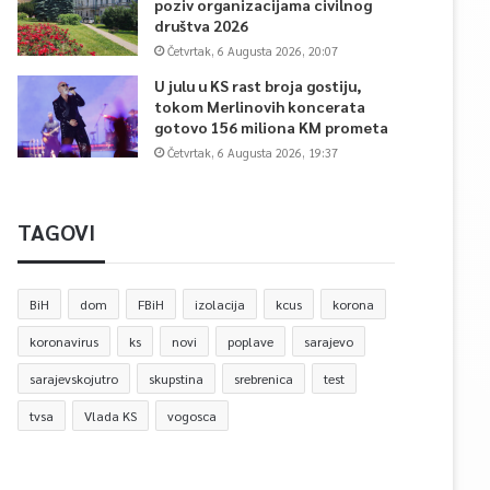
poziv organizacijama civilnog
društva 2026
Četvrtak, 6 Augusta 2026, 20:07
U julu u KS rast broja gostiju,
tokom Merlinovih koncerata
gotovo 156 miliona KM prometa
Četvrtak, 6 Augusta 2026, 19:37
TAGOVI
BiH
dom
FBiH
izolacija
kcus
korona
koronavirus
ks
novi
poplave
sarajevo
sarajevskojutro
skupstina
srebrenica
test
tvsa
Vlada KS
vogosca