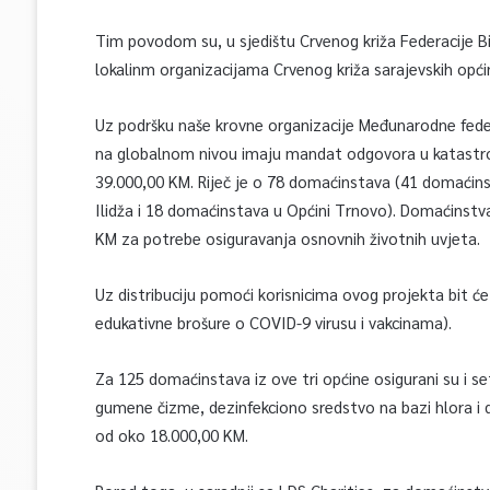
Tim povodom su, u sjedištu Crvenog križa Federacije Bi
lokalinm organizacijama Crvenog križa sarajevskih općin
Uz podršku naše krovne organizacije Međunarodne feder
na globalnom nivou imaju mandat odgovora u katastro
39.000,00 KM. Riječ je o 78 domaćinstava (41 domaćins
Ilidža i 18 domaćinstava u Općini Trnovo). Domaćinstva
KM za potrebe osiguravanja osnovnih životnih uvjeta.
Uz distribuciju pomoći korisnicima ovog projekta bit će 
edukativne brošure o COVID-9 virusu i vakcinama).
Za 125 domaćinstava iz ove tri općine osigurani su i set
gumene čizme, dezinfekciono sredstvo na bazi hlora i d
od oko 18.000,00 KM.