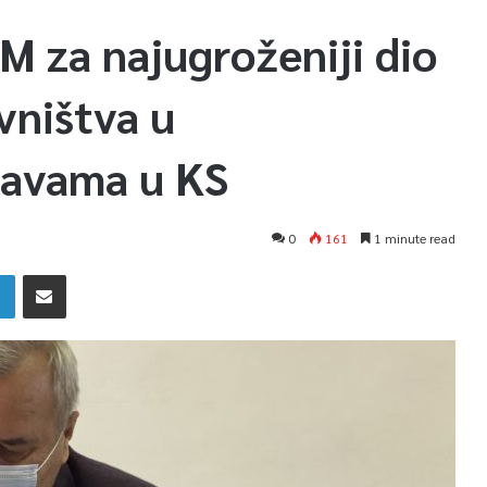
M za najugroženiji dio
vništva u
avama u KS
0
161
1 minute read