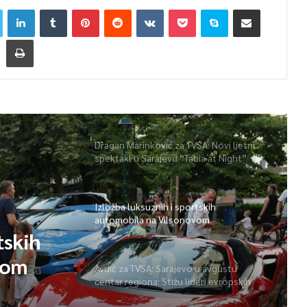
Dragan Marinković za TVSA: Novi ljetni
spektakl u Sarajevu “Tabia at Night”
Izložba luksuznih i sportskih
automobila na Vilsonovom
tskih
vom
Avdić za TVSA: Sarajevo u avgustu
centar regiona: Stižu lideri evropskih
gradova