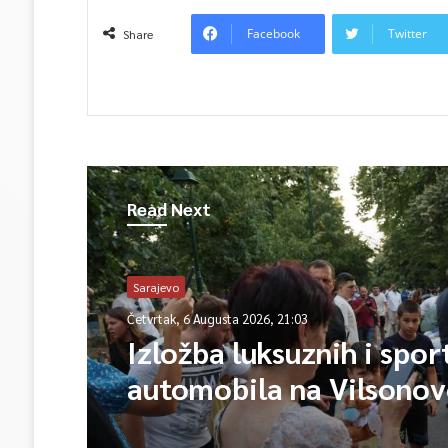
Facebook
Twitter
Share
Read Next
Sarajevo
Četvrtak, 6 Augusta 2026, 21:03
Izložba luksuznih i spor
automobila na Vilsono