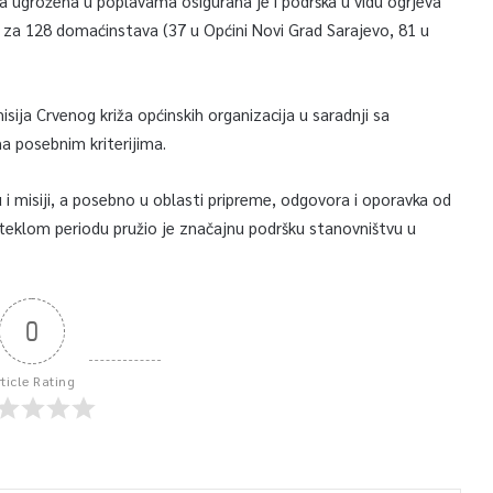
a ugrožena u poplavama osigurana je i podrška u vidu ogrjeva
M za 128 domaćinstava (37 u Općini Novi Grad Sarajevo, 81 u
sija Crvenog križa općinskih organizacija u saradnji sa
ma posebnim kriterijima.
i misiji, a posebno u oblasti pripreme, odgovora i oporavka od
teklom periodu pružio je značajnu podršku stanovništvu u
0
rticle Rating