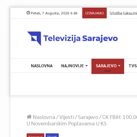
Petak, 7 Augusta, 2026 6:46
IZDVAJAMO
NASLOVNA
NAJNOVIJE
SARAJEVO
TVS
Naslovna
/
Vijesti
/
Sarajevo
/
CK FBiH: 100.0
U Novembarskim Poplavama U KS
Sarajevo
Vijesti