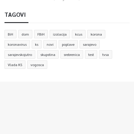
TAGOVI
BiH
dom
FBiH
izolacija
kcus
korona
koronavirus
ks
novi
poplave
sarajevo
sarajevskojutro
skupstina
srebrenica
test
tvsa
Vlada KS
vogosca