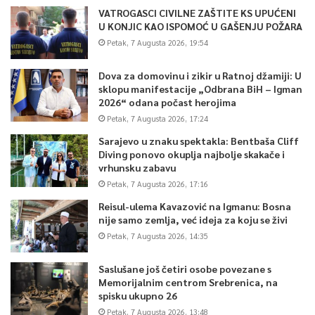
VATROGASCI CIVILNE ZAŠTITE KS UPUĆENI
U KONJIC KAO ISPOMOĆ U GAŠENJU POŽARA
Petak, 7 Augusta 2026, 19:54
Dova za domovinu i zikir u Ratnoj džamiji: U
sklopu manifestacije „Odbrana BiH – Igman
2026“ odana počast herojima
Petak, 7 Augusta 2026, 17:24
Sarajevo u znaku spektakla: Bentbaša Cliff
Diving ponovo okuplja najbolje skakače i
vrhunsku zabavu
Petak, 7 Augusta 2026, 17:16
Reisul-ulema Kavazović na Igmanu: Bosna
nije samo zemlja, već ideja za koju se živi
Petak, 7 Augusta 2026, 14:35
Saslušane još četiri osobe povezane s
Memorijalnim centrom Srebrenica, na
spisku ukupno 26
Petak, 7 Augusta 2026, 13:48