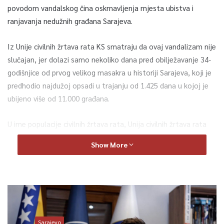
povodom vandalskog čina oskrnavljenja mjesta ubistva i
ranjavanja nedužnih građana Sarajeva.
Iz Unije civilnih žrtava rata KS smatraju da ovaj vandalizam nije
slučajan, jer dolazi samo nekoliko dana pred obilježavanje 34-
godišnjice od prvog velikog masakra u historiji Sarajeva, koji je
predhodio najdužoj opsadi u trajanju od 1.425 dana u kojoj je
ubijeno više od 11.000 građana.
U ime populacije civilnih žrtava rata, Unija civilnih žrtava rata
KS najoštrije osuđuje i zahtijeva od nadležnih organa MUP-a i
Show More
Tužilaštva Kantona Sarajevo da pronađu i procesuiraju
počinioce ovog fašističkog čina.
0
Article Rating
Sarajevo