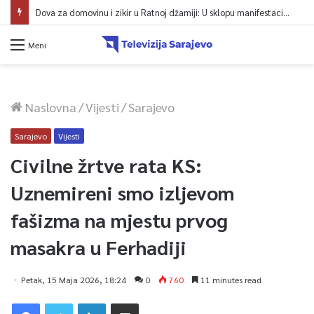
Dova za domovinu i zikir u Ratnoj džamiji: U sklopu manifestacije „Odbrana BiH – Igman 2026“ odana počast herojima
Meni
Naslovna
/
Vijesti
/
Sarajevo
Sarajevo
Vijesti
Civilne žrtve rata KS:
Uznemireni smo izljevom
fašizma na mjestu prvog
masakra u Ferhadiji
Petak, 15 Maja 2026, 18:24
0
760
11 minutes read