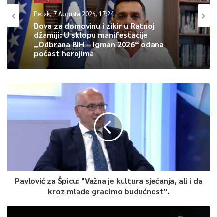
Petak, 7 Augusta 2026, 17:24
Dova za domovinu i zikir u Ratnoj
džamiji: U sklopu manifestacije
„Odbrana BiH – Igman 2026“ odana
počast herojima
Pavlović za Špicu: "Važna je kultura sjećanja, ali i da
kroz mlade gradimo budućnost".