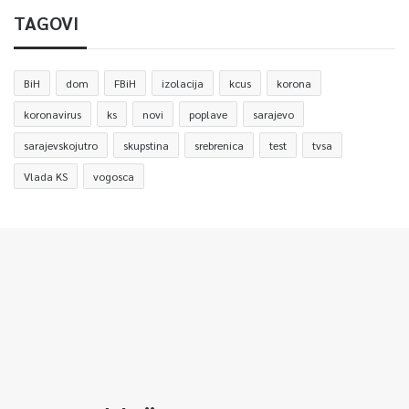
TAGOVI
BiH
dom
FBiH
izolacija
kcus
korona
koronavirus
ks
novi
poplave
sarajevo
sarajevskojutro
skupstina
srebrenica
test
tvsa
Vlada KS
vogosca