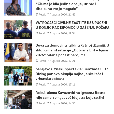
“Gluma je bila jedina opcija, uz rad i
disciplinu sve je moguće”
Petak, 7 Augusta 2026, 21:42
VATROGASCI CIVILNE ZAŠTITE KS UPUĆENI
U KONJIC KAO ISPOMOĆ U GAŠENJU POŽARA
Petak, 7 Augusta 2026, 19:54
Dova za domovinu i zikir u Ratnoj džamiji: U
sklopu manifestacije „Odbrana BiH – Igman
2026“ odana počast herojima
Petak, 7 Augusta 2026, 17:24
Sarajevo u znaku spektakla: Bentbaša Cliff
Diving ponovo okuplja najbolje skakače i
vrhunsku zabavu
Petak, 7 Augusta 2026, 17:16
Reisul-ulema Kavazović na Igmanu: Bosna
nije samo zemlja, već ideja za koju se živi
Petak, 7 Augusta 2026, 14:35