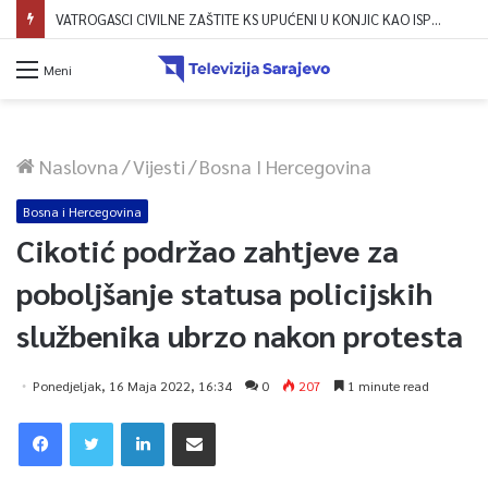
VATROGASCI CIVILNE ZAŠTITE KS UPUĆENI U KONJIC KAO ISPOMOĆ U GAŠENJU POŽARA
Meni
Naslovna
/
Vijesti
/
Bosna I Hercegovina
Bosna i Hercegovina
Cikotić podržao zahtjeve za
poboljšanje statusa policijskih
službenika ubrzo nakon protesta
Ponedjeljak, 16 Maja 2022, 16:34
0
207
1 minute read