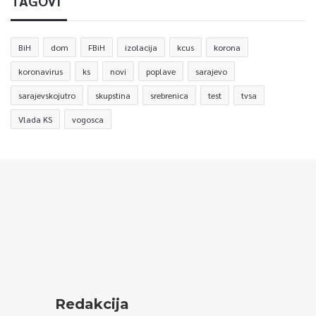
TAGOVI
BiH
dom
FBiH
izolacija
kcus
korona
koronavirus
ks
novi
poplave
sarajevo
sarajevskojutro
skupstina
srebrenica
test
tvsa
Vlada KS
vogosca
Redakcija