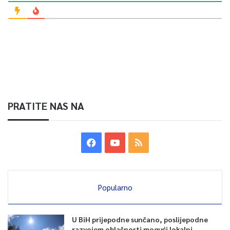
PRATITE NAS NA
Popularno
U BiH prijepodne sunčano, poslijepodne
razvojem oblačnosti mogući lokalni