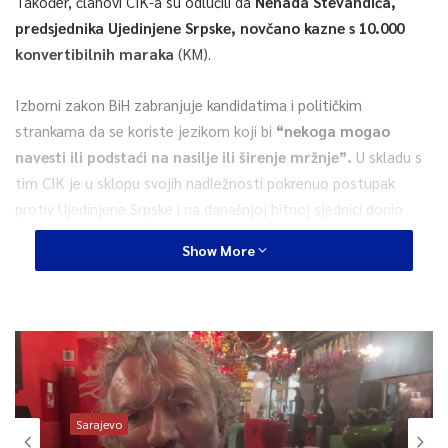
Također, članovi CIK-a su odlučili da
Nenada Stevandića,
predsjednika Ujedinjene Srpske, novčano kazne s 10.000
konvertibilnih maraka
(KM).
Izborni zakon BiH zabranjuje kandidatima i političkim
strankama da se koriste jezikom koji bi
“nekoga mogao
navesti ili podstaći na nasilje ili širenje mržnje”.
U skladu s
tim CIK je u sklopu svojih nadležnosti pokrenuo postupak
protiv Ujedinjene Srpske i na današnjoj hitnoj sjednici donio
odluku o zabrani učešća na lokalnim izborima, koji su zakazani
Show More
za 15. novembar.
Sporni videospot zbog kojeg su kažnjeni Ujedinjena Srpska i
predsjednik Stevandić objavljen je krajem septembra ove
godine.
Sarajevo
0