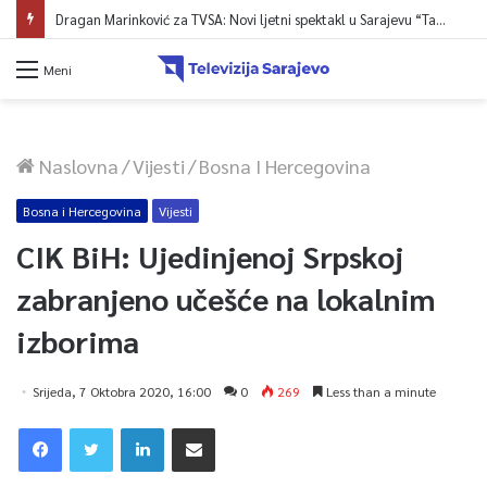
Dragan Marinković za TVSA: Novi ljetni spektakl u Sarajevu “Tabia at Night”
Meni
Naslovna
/
Vijesti
/
Bosna I Hercegovina
Bosna i Hercegovina
Vijesti
CIK BiH: Ujedinjenoj Srpskoj
zabranjeno učešće na lokalnim
izborima
Srijeda, 7 Oktobra 2020, 16:00
0
269
Less than a minute