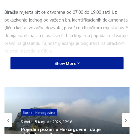
Biračka mjesta bit će otvorena od 07.00 do 19.00 sati. Uz
pokazivanje jednog od važećih bh. identifikacionih dokumenata
(lična karta, vozačka dozvola, pasoš) na biračkom mjestu birač
dobija kombinaciju glasačkih listića koja mu pripada i ostvaruje
pravo na glasanje. Tajnost glasanja je osigurana na biračkom
mjestu, navode iz CIK-a.
Show More
Lokaciju svog biračkog mjesta birači mogu provjeriti ako
posjete web stranicu CIK BiH www.izbori.ba i otvore link “Da li
ste registrirani”, zatim da u prazna polja upišu tražene
podatke (ime, prezime i JMB).
Drugi način provjere je putem slanja SMS poruke na broj 091 12
12 12, poruka treba da sadrži samo JMB, slanje poruke košta
Bosna i Hercegovina
0,10KM+PDV.
Subota, 8 Augusta 2026, 12:16
Pojedini požari u Hercegovini i dalje