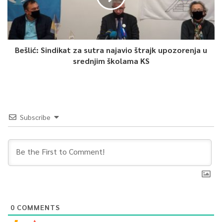
Osim 120 načelnika i 22 gradonačelnika na Lokalnim izborima
2020. godine bira se i 3.142 vijećnika/odbornika, od čega 23
predstavnika nacionalnih manjina.
Bešlić: Sindikat za sutra najavio štrajk upozorenja u
srednjim školama KS
Na izborima učestvuju 543 politička subjekta – 129 političkih
stranaka, 262
nezavisna kandidata, 72 koalicije, devet Lista nezavisnih
kandidata, 71 nezavisni kandidat za nacionalne manjine.
Subscribe
Ovjereno je ukupno 30.809 kandidata od čega 425 kandidata za
nečelnike/gradonačelnike, 30.188 kandidata za općinska vijeća
odnosno skupštine općina ili gradska vijeća odnosno skupštine
grada i skupštinu Brčko Distrikta BiH, te 196 kandidata
predstavnika nacionalnih manjina, navodi se u saopćenju CIK-a
BiH.
0
COMMENTS
U sljedećim osnovnim izbornim jedinicima na glasačkom listiću