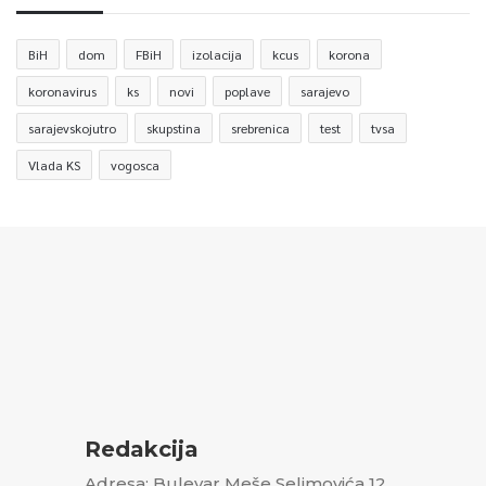
BiH
dom
FBiH
izolacija
kcus
korona
koronavirus
ks
novi
poplave
sarajevo
sarajevskojutro
skupstina
srebrenica
test
tvsa
Vlada KS
vogosca
Redakcija
Adresa: Bulevar Meše Selimovića 12,