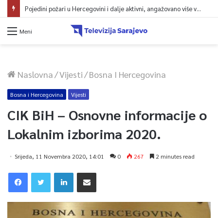
Pojedini požari u Hercegovini i dalje aktivni, angažovano više vatrogasaca i helikopter
Meni
Naslovna
/
Vijesti
/
Bosna I Hercegovina
Bosna i Hercegovina
Vijesti
CIK BiH – Osnovne informacije o
Lokalnim izborima 2020.
Srijeda, 11 Novembra 2020, 14:01
0
267
2 minutes read