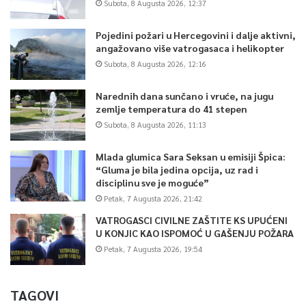
posebni COVID-19 mobilni timovi, o ćemu će CIK BiH imati
Subota, 8 Augusta 2026, 12:37
informaciju nakon izbora) .
Pojedini požari u Hercegovini i dalje aktivni,
angažovano više vatrogasaca i helikopter
Iz CIK-a BiH podsjećaju da će po jedno biračko mjesto 15.
Subota, 8 Augusta 2026, 12:16
novembra ove godine biti otvoreno u u Ambasadi BiH u Beču,
Počasnom konzulatu BiH u Gracu, Generalnom konzulatu BiH u
Narednih dana sunčano i vruće, na jugu
Štutgartu, Generalnom konzulatu BiH u Minhenu, Ambasadi BiH
zemlje temperatura do 41 stepen
Subota, 8 Augusta 2026, 11:13
u Oslu, Ambasadi BiH u Beogradu i Generalnom konzulatu BiH u
Čikagu.
Mlada glumica Sara Seksan u emisiji Špica:
“Gluma je bila jedina opcija, uz rad i
disciplinu sve je moguće”
0
Petak, 7 Augusta 2026, 21:42
VATROGASCI CIVILNE ZAŠTITE KS UPUĆENI
Article Rating
U KONJIC KAO ISPOMOĆ U GAŠENJU POŽARA
Petak, 7 Augusta 2026, 19:54
TAGOVI