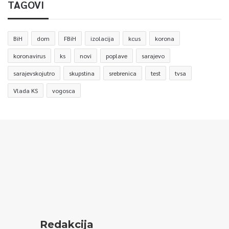
TAGOVI
BiH
dom
FBiH
izolacija
kcus
korona
koronavirus
ks
novi
poplave
sarajevo
sarajevskojutro
skupstina
srebrenica
test
tvsa
Vlada KS
vogosca
Redakcija