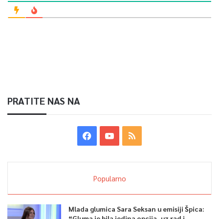
PRATITE NAS NA
Popularno
Mlada glumica Sara Seksan u emisiji Špica:
“Gluma je bila jedina opcija, uz rad i