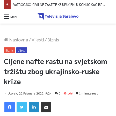
VATROGASCI CIVILNE ZAŠTITE KS UPUĆENI U KONJIC KAO ISPOMOĆ U GAŠENJU POŽARA
Meni
Naslovna
/
Vijesti
/
Biznis
Biznis
Vijesti
Cijene nafte rastu na svjetskom
tržištu zbog ukrajinsko-ruske
krize
Utorak, 22 Februara 2022, 9:24
0
166
1 minute read