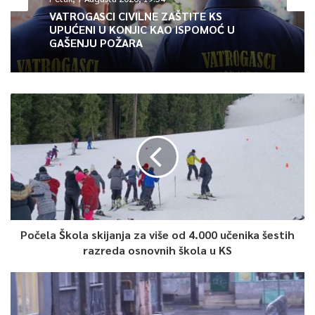
manje sirove nafte ili prirodnog gasa imale “važan uticaj na
VATROGASCI CIVILNE ZAŠTITE KS
UPUĆENI U KONJIC KAO ISPOMOĆ U
globalnu ekonomiju”, javlja BBC.
GAŠENJU POŽARA
0
Article Rating
Počela Škola skijanja za više od 4.000 učenika šestih
razreda osnovnih škola u KS