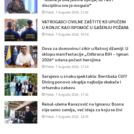
disciplinu sve je moguće”
Petak, 7 Augusta 2026, 21:42
VATROGASCI CIVILNE ZAŠTITE KS UPUĆENI
U KONJIC KAO ISPOMOĆ U GAŠENJU POŽARA
Petak, 7 Augusta 2026, 19:54
Dova za domovinu i zikir u Ratnoj džamiji: U
sklopu manifestacije „Odbrana BiH – Igman
2026“ odana počast herojima
Petak, 7 Augusta 2026, 17:24
Sarajevo u znaku spektakla: Bentbaša Cliff
Diving ponovo okuplja najbolje skakače i
vrhunsku zabavu
Petak, 7 Augusta 2026, 17:16
Reisul-ulema Kavazović na Igmanu: Bosna
nije samo zemlja, već ideja za koju se živi
Petak, 7 Augusta 2026, 14:35