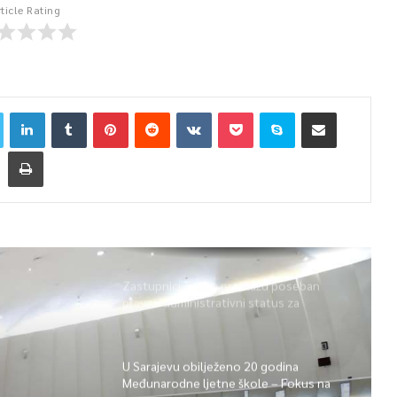
rticle Rating
Zastupnici Trojke predlažu poseban
pravni i administrativni status za
Memorijalni centar Srebrenica
U Sarajevu obilježeno 20 godina
Međunarodne ljetne škole – Fokus na