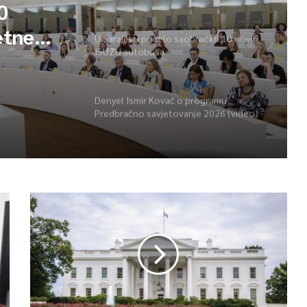
izazovima međunarodne pravde
0
etne
U Sarajevu počelo saobraćati 10 novih
ISUZU autobusa
vima
Denyel Ismir Kovač o programu
Predbračno savjetovanje 2026 (video)