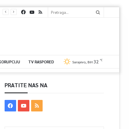
℃
32
 KORUPCIJU
TV RASPORED
Sarajevo, BiH
PRATITE NAS NA