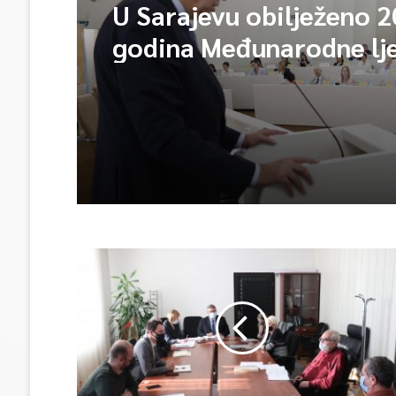
U Sarajevu obilježeno 2
godina Međunarodne lj
škole – Fokus na izazo
međunarodne pravde