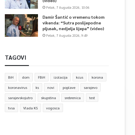
(video)
Petak, 7 Augusta 2026, 10:06
Damir Šantić o vremenu tokom
vikenda: “Sutra poslijepodne
pljusak, nedjelja lijepa” (video)
Petak, 7 Augusta 2026, 9:49
TAGOVI
BiH
dom
FBiH
izolacija
kcus
korona
koronavirus
ks
novi
poplave
sarajevo
sarajevskojutro
skupstina
srebrenica
test
tvsa
Vlada KS
vogosca