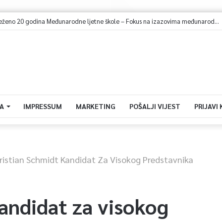
U Sarajevu obilježeno 20 godina Međunarodne ljetne škole – Fokus na izazovima međunarodne pravde
A
IMPRESSUM
MARKETING
POŠALJI VIJEST
PRIJAVI
ristian Schmidt Kandidat Za Visokog Predstavnika
andidat za visokog