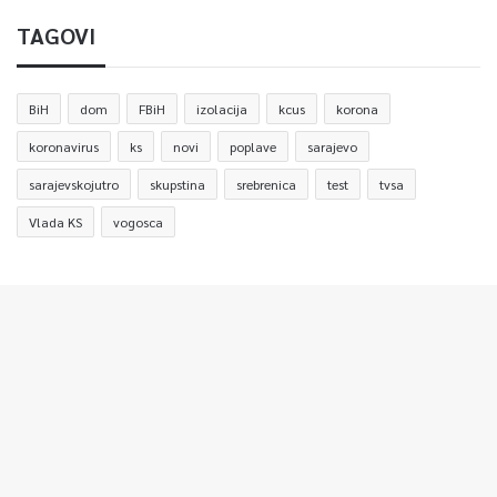
TAGOVI
BiH
dom
FBiH
izolacija
kcus
korona
koronavirus
ks
novi
poplave
sarajevo
sarajevskojutro
skupstina
srebrenica
test
tvsa
Vlada KS
vogosca