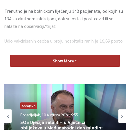
Trenutno je na bolničkom liječenju 148 pacijenata, od kojih su
134 sa akutnom infekcijom, dok su ostali post covid ili se
nalaze na opservaciji/trijaži.
Udio vakcinisanih osoba u broju hospitaliziranih je 16,89 posto.
Na Kliničkom centru Univerziteta u Sarajevu liječi se 87
Show More
pacijenata, a u Općoj bolnici “Prim.dr. Abdulah Nakaš” 61. Na
respiratoru je devet osoba, 10 pacijenata koristi neinvazivnu
ventilaciju, dok ih je 18 na kiseoničkoj potpori disanju iznad 15
litara u minuti.
“U proteklih sedam dana prosječan broj zaraženih je 162, dok
Sarajevo
sedmična incidenca, odnosno broj oboljelih na 100.000
Ponedjeljak, 10 Augusta 2026, 9:55
stanovnika, iznosi 269”, podaci su Zavoda za javno zdravstvo
SOS Dječija sela BiH u Vijećnici
KS.
obilježavaju Međunarodni dan mladih: