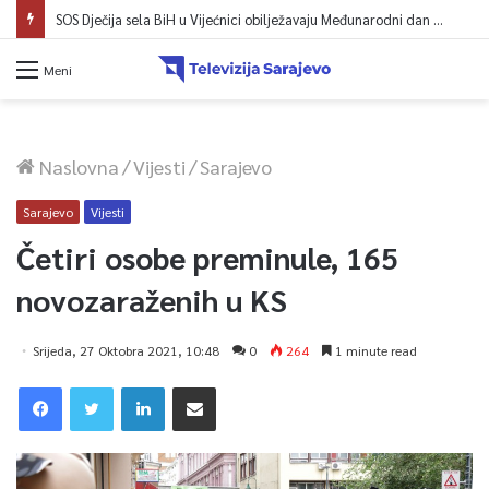
SOS Dječija sela BiH u Vijećnici obilježavaju Međunarodni dan mladih: Više od 200 zaposlenih i stambena podrška za osamostaljivanje
Meni
Naslovna
/
Vijesti
/
Sarajevo
Sarajevo
Vijesti
Četiri osobe preminule, 165
novozaraženih u KS
Srijeda, 27 Oktobra 2021, 10:48
0
264
1 minute read