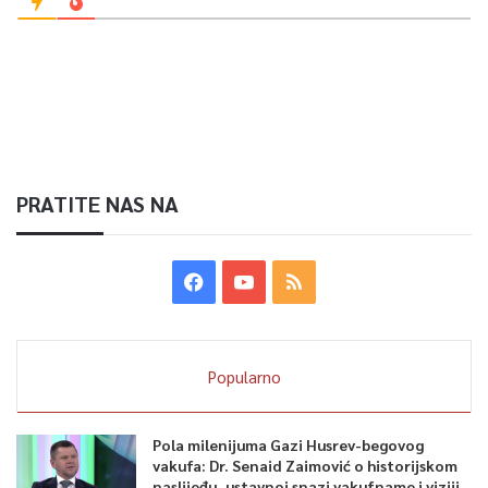
PRATITE NAS NA
Popularno
Pola milenijuma Gazi Husrev-begovog
vakufa: Dr. Senaid Zaimović o historijskom
naslijeđu, ustavnoj snazi vakufname i viziji