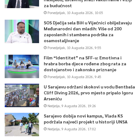
za budućnost
Ponedjeljak, 10 Augusta 2026, 10:05
SOS Dječija sela BiH u Vijećnici obilježavaju
Međunarodni dan mladih: Više od 200
zaposlenih i stambena podrška za
osamostaljivanje
Ponedjeljak, 10 Augusta 2026, 9:55
Film “Identitet” na SFF-u: Emotivna i
hrabra borba djece rođene zbog rata za
dostojanstvo i zakonsko priznanje
Ponedjeljak, 10 Augusta 2026, 9:45
U Sarajevu održani skokovi u vodu Bentbaša
Cliff Diving 2026, prvo mjesto pripalo Igoru
Arseniću
Nedjelja, 9 Augusta 2026, 19:26
Sarajevo dobija novi kampus, Vlada KS
podržala najveći projekt u historiji UNSA
Nedjelja, 9 Augusta 2026, 17:02