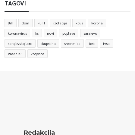
TAGOVI
BiH
dom
FBiH
izolacija
kcus
korona
koronavirus
ks
novi
poplave
sarajevo
sarajevskojutro
skupstina
srebrenica
test
tvsa
Vlada KS
vogosca
Redakcija