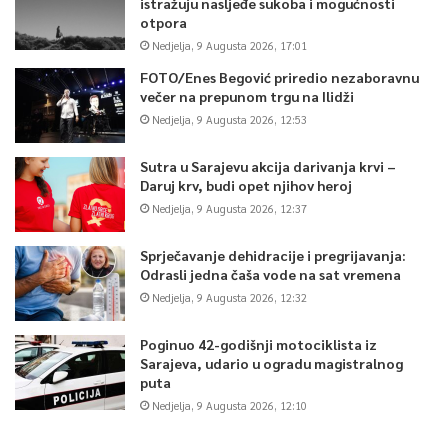
istražuju nasljeđe sukoba i mogućnosti
otpora
Nedjelja, 9 Augusta 2026, 17:01
FOTO/Enes Begović priredio nezaboravnu
večer na prepunom trgu na Ilidži
Nedjelja, 9 Augusta 2026, 12:53
Sutra u Sarajevu akcija darivanja krvi –
Daruj krv, budi opet njihov heroj
Nedjelja, 9 Augusta 2026, 12:37
Sprječavanje dehidracije i pregrijavanja:
Odrasli jedna čaša vode na sat vremena
Nedjelja, 9 Augusta 2026, 12:32
Poginuo 42-godišnji motociklista iz
Sarajeva, udario u ogradu magistralnog
puta
Nedjelja, 9 Augusta 2026, 12:10