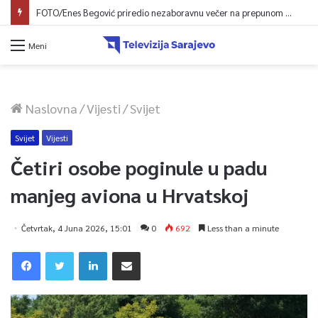
FOTO/Enes Begović priredio nezaboravnu večer na prepunom trgu na Ilidži
Meni
Naslovna
/
Vijesti
/
Svijet
Svijet
Vijesti
Četiri osobe poginule u padu
manjeg aviona u Hrvatskoj
Četvrtak, 4 Juna 2026, 15:01
0
692
Less than a minute