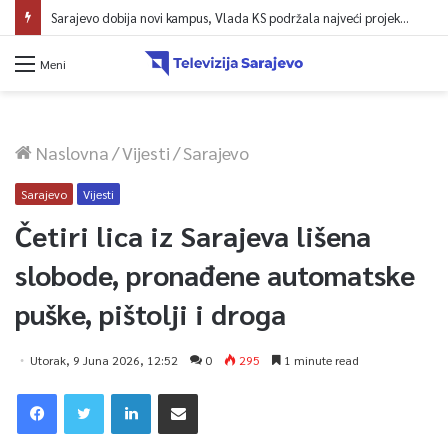
Sarajevo dobija novi kampus, Vlada KS podržala najveći projekt u historiji UNSA
Meni
Naslovna
/
Vijesti
/
Sarajevo
Sarajevo
Vijesti
Četiri lica iz Sarajeva lišena
slobode, pronađene automatske
puške, pištolji i droga
Utorak, 9 Juna 2026, 12:52
0
295
1 minute read