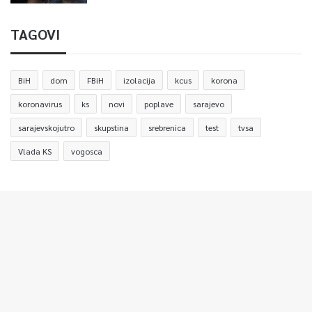
TAGOVI
BiH
dom
FBiH
izolacija
kcus
korona
koronavirus
ks
novi
poplave
sarajevo
sarajevskojutro
skupstina
srebrenica
test
tvsa
Vlada KS
vogosca