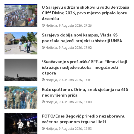
U Sarajevu održani skokovi u vodu Bentbaša
Cliff Diving 2026, prvo mjesto pripalo Igoru
Arseniću
Nedjelja, 9 Augusta 2026, 19:26
Sarajevo dobija novi kampus, Vlada KS
podržala najveći projekt u historiji UNSA
Nedjelja, 9 Augusta 2026, 17:02
‘Suočavanje s prošlošću’ SFF-a: Filmovi koji
istražuju nasljeđe sukoba i mogućnosti
otpora
Nedjelja, 9 Augusta 2026, 17:01
Ruže spuštene u Drinu, znak sjećanja na 615
nedovršenih priča
Nedjelja, 9 Augusta 2026, 17:00
FOTO/Enes Begović priredio nezaboravnu
večer na prepunom trgu na Ilidži
Nedjelja, 9 Augusta 2026, 12:53