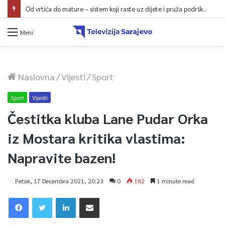
Od vrtića do mature – sistem koji raste uz dijete i pruža podršku porodici
Meni
Naslovna
/
Vijesti
/
Sport
Sport
Vijesti
Čestitka kluba Lane Pudar Orka
iz Mostara kritika vlastima:
Napravite bazen!
Petak, 17 Decembra 2021, 20:23
0
182
1 minute read