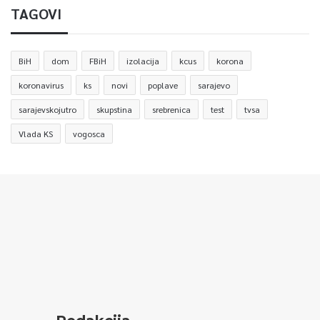
TAGOVI
BiH
dom
FBiH
izolacija
kcus
korona
koronavirus
ks
novi
poplave
sarajevo
sarajevskojutro
skupstina
srebrenica
test
tvsa
Vlada KS
vogosca