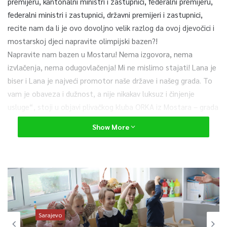
premijeru, kantonalni ministri i zastupnici, federalni premijeru,
federalni ministri i zastupnici, državni premijeri i zastupnici,
recite nam da li je ovo dovoljno velik razlog da ovoj djevočici i
mostarskoj djeci napravite olimpijski bazen?!
Napravite nam bazen u Mostaru! Nema izgovora, nema
izvlačenja, nema odugovlačenja! Mi ne mislimo stajati! Lana je
biser i Lana je najveći promotor naše države i našeg grada. To
vam je obaveza i dužnost, a nije nikakav luksuz i činjenje
usluge“, stoji u objavi plivačkog kluba ORKA iz Mostara – grada
koji ima svjetsku medalju a i dalje nema adekvatan bazen.
Show More
0
Article Rating
Sarajevo