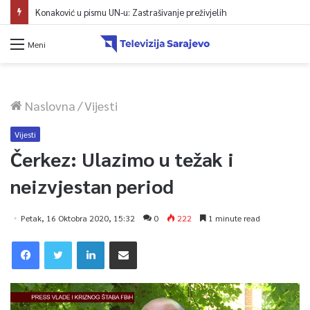
Konaković u pismu UN-u: Zastrašivanje preživjelih
Meni
Naslovna
/
Vijesti
Vijesti
Čerkez: Ulazimo u težak i
neizvjestan period
Petak, 16 Oktobra 2020, 15:32
0
222
1 minute read