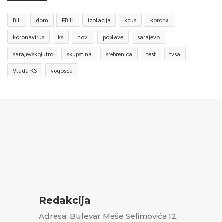
BiH
dom
FBiH
izolacija
kcus
korona
koronavirus
ks
novi
poplave
sarajevo
sarajevskojutro
skupstina
srebrenica
test
tvsa
Vlada KS
vogosca
Redakcija
Adresa: Bulevar Meše Selimovića 12,