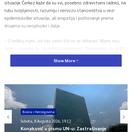
situacije Čerkez kaže da su svi, posebno zdravstveni radnici, na
rubu iscrpljenosti, razumiju i nervozu stanovništva u vezi
epidemiološke situacije, ali empatija i poštovanje prema
drugima su neophodni i dalje.
– U velikoj mjeri, od nas zavisi šta će se dešavati. Mjere nisu
teške, moramo se naoružati strpljenjem. Očekujemo da će biti
bolja situacija, posebno kad dođe prva provjerena vakcina.
Show More
Dotad moramo poštivati jednostavne mjere da nosimo maske,
držimo distancu, redovno peremo ruke. Posebno u
kancelarijama i zatvorenim prostorima redovno treba
provjetravati prostorije – naglasio je.
Apelira na stanovništvo da kontaktira ljekara, u slučaju kad
osjete bilo kakve simptome kapljične infekcije (kašalj, povišena
Bosna i Hercegovina
tjelesna temperatura, malaksalost). Cilj je, kako je naveo, da
Subota, 8 Augusta 2026, 19:12
ne uđemo u lockdown, te da ovdašnje restrikcije nisu u tolikoj
Konaković u pismu UN-u: Zastrašivanje