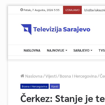
Petak, 7 Augusta, 2026 5:55
IZDVAJAMO
Izložba luksuznih
NASLOVNA
NAJNOVIJE
SARAJEVO
TVS
Naslovna
/
Vijesti
/
Bosna I Hercegovina
/
Če
Bosna i Hercegovina
Vijesti
Čerkez: Stanje je t