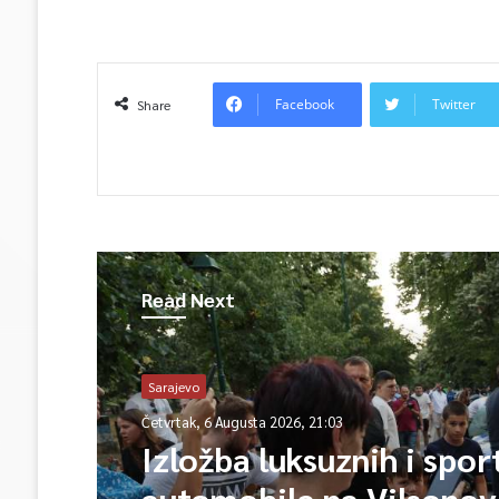
Facebook
Twitter
Share
Read Next
Sarajevo
Četvrtak, 6 Augusta 2026, 21:03
Izložba luksuznih i spor
automobila na Vilsono