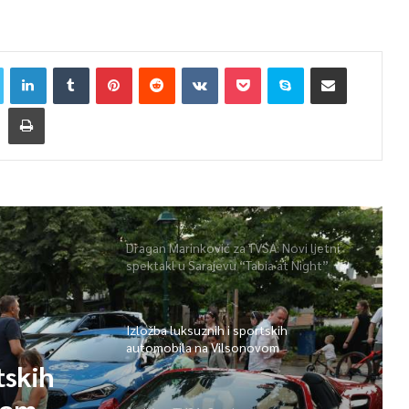
Dragan Marinković za TVSA: Novi ljetni
spektakl u Sarajevu “Tabia at Night”
Izložba luksuznih i sportskih
automobila na Vilsonovom
tskih
vom