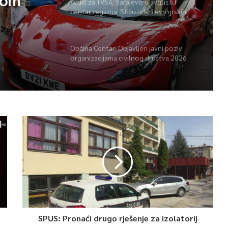
Avdić za TVSA: Sarajevo u avgustu
centar regiona: Stižu lideri evropskih
gradova
Općina Centar: Objavljen javni poziv
organizacijama civilnog društva 2026
SPUS: Pronaći drugo rješenje za izolatorij