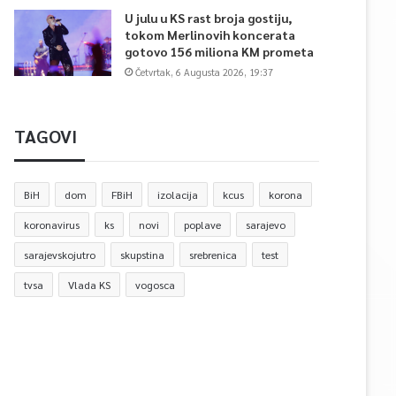
U julu u KS rast broja gostiju,
tokom Merlinovih koncerata
gotovo 156 miliona KM prometa
Četvrtak, 6 Augusta 2026, 19:37
TAGOVI
BiH
dom
FBiH
izolacija
kcus
korona
koronavirus
ks
novi
poplave
sarajevo
sarajevskojutro
skupstina
srebrenica
test
tvsa
Vlada KS
vogosca