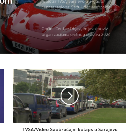
Avdić za TVSA: Sarajevo u avgustu
centar regiona: Stižu lideri evropskih
gradova
Općina Centar: Objavljen javni poziv
organizacijama civilnog društva 2026
TVSA/Video Saobraćajni kolaps u Sarajevu