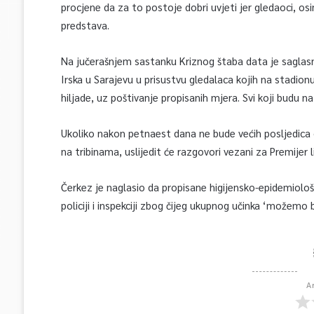
procjene da za to postoje dobri uvjeti jer gledaoci,
predstava.
Na jučerašnjem sastanku Kriznog štaba data je saglas
Irska u Sarajevu u prisustvu gledalaca kojih na stadio
hiljade, uz poštivanje propisanih mjera. Svi koji budu 
Ukoliko nakon petnaest dana ne bude većih posljedica
na tribinama, uslijedit će razgovori vezani za Premijer
Čerkez je naglasio da propisane higijensko-epidemiološ
policiji i inspekciji zbog čijeg ukupnog učinka ‘možemo
A