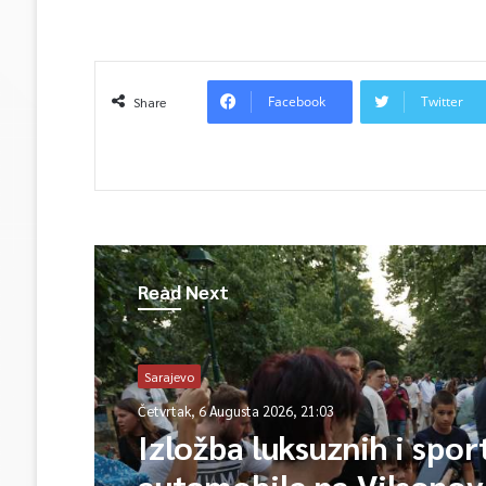
Facebook
Twitter
Share
Read Next
Sarajevo
Četvrtak, 6 Augusta 2026, 21:03
Izložba luksuznih i spor
automobila na Vilsono