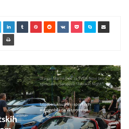
Dragan Marinković za TVSA: Novi ljetni
spektakl u Sarajevu “Tabia at Night”
Izložba luksuznih i sportskih
automobila na Vilsonovom
tskih
vom