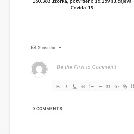
160.383 uzorka, potvrđeno 18.189 slučajeva
Covida-19
Subscribe
{
0
COMMENTS