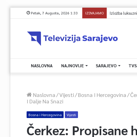
Petak, 7 Augusta, 2026 1:33
IZDVAJAMO
Avdić za TVSA: Sa
NASLOVNA
NAJNOVIJE
SARAJEVO
TVS
Naslovna
/
Vijesti
/
Bosna I Hercegovina
/
Če
I Dalje Na Snazi
Bosna i Hercegovina
Vijesti
Čerkez: Propisane h