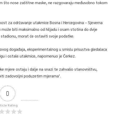
 osim što nose zaštitne maske, ne razgovaraju međusobno tokom
nost za održavanje utakmice Bosna i Hercegovina – Sjeverna
nu može biti maksimalno od hiljadu i osam stotina do dvije
na stadionu, morat će ostaviti svoje podatke.
 ovog događaja, eksperimentalnog u smislu prisustva gledalaca
 ligu i ostale utakmice, napomenuo je Čerkez.
ke mjere ostaju i dalje na snazi te zahvalio stanovništvu,
 biti zadovoljni poduzetim mjerama’.
0
rticle Rating