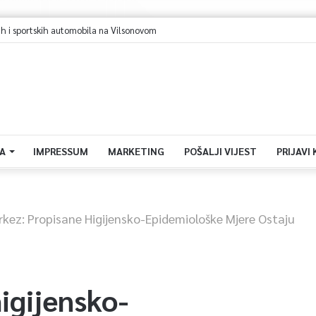
rajevo u avgustu centar regiona: Stižu lideri evropskih gradova
A
IMPRESSUM
MARKETING
POŠALJI VIJEST
PRIJAVI
rkez: Propisane Higijensko-Epidemiološke Mjere Ostaju
igijensko-