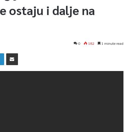
 ostaju i dalje na
0
182
1 minute read