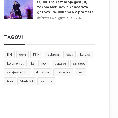
U julu u KS rast broja gostiju,
tokom Merlinovih koncerata
gotovo 156 miliona KM prometa
Četvrtak, 6 Augusta 2026, 19:37
TAGOVI
BiH
dom
FBiH
izolacija
kcus
korona
koronavirus
ks
novi
poplave
sarajevo
sarajevskojutro
skupstina
srebrenica
test
tvsa
Vlada KS
vogosca