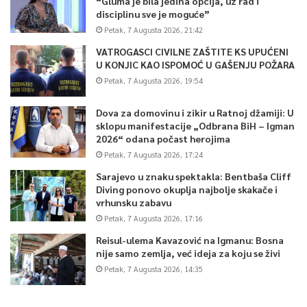
“Gluma je bila jedina opcija, uz rad i
disciplinu sve je moguće”
Petak, 7 Augusta 2026, 21:42
VATROGASCI CIVILNE ZAŠTITE KS UPUĆENI
U KONJIC KAO ISPOMOĆ U GAŠENJU POŽARA
Petak, 7 Augusta 2026, 19:54
Dova za domovinu i zikir u Ratnoj džamiji: U
sklopu manifestacije „Odbrana BiH – Igman
2026“ odana počast herojima
Petak, 7 Augusta 2026, 17:24
Sarajevo u znaku spektakla: Bentbaša Cliff
Diving ponovo okuplja najbolje skakače i
vrhunsku zabavu
Petak, 7 Augusta 2026, 17:16
Reisul-ulema Kavazović na Igmanu: Bosna
nije samo zemlja, već ideja za koju se živi
Petak, 7 Augusta 2026, 14:35