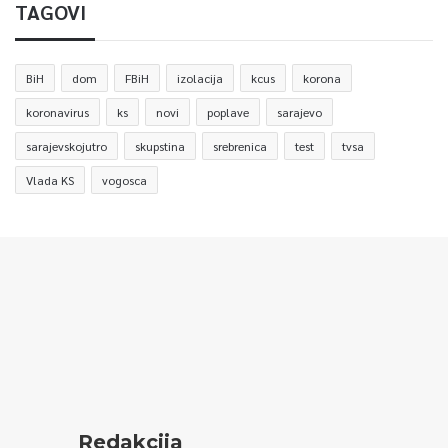
TAGOVI
BiH
dom
FBiH
izolacija
kcus
korona
koronavirus
ks
novi
poplave
sarajevo
sarajevskojutro
skupstina
srebrenica
test
tvsa
Vlada KS
vogosca
Redakcija