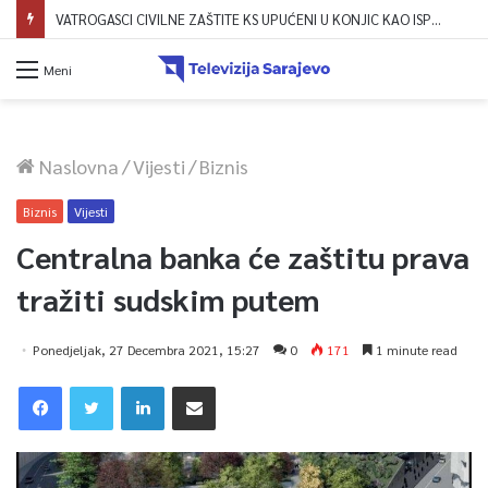
VATROGASCI CIVILNE ZAŠTITE KS UPUĆENI U KONJIC KAO ISPOMOĆ U GAŠENJU POŽARA
Meni
Naslovna
/
Vijesti
/
Biznis
Biznis
Vijesti
Centralna banka će zaštitu prava
tražiti sudskim putem
Ponedjeljak, 27 Decembra 2021, 15:27
0
171
1 minute read