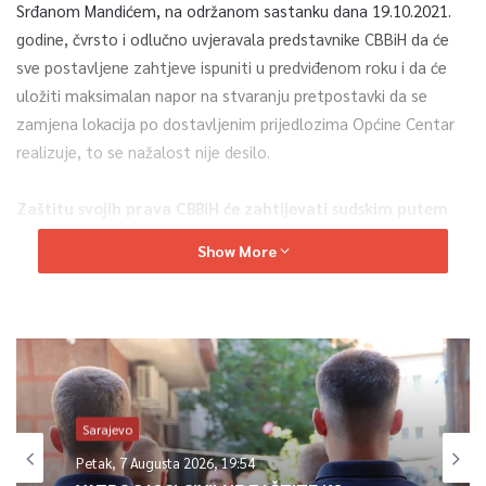
Srđanom Mandićem, na održanom sastanku dana 19.10.2021.
godine, čvrsto i odlučno uvjeravala predstavnike CBBiH da će
sve postavljene zahtjeve ispuniti u predviđenom roku i da će
uložiti maksimalan napor na stvaranju pretpostavki da se
zamjena lokacija po dostavljenim prijedlozima Općine Centar
realizuje, to se nažalost nije desilo.
Zaštitu svojih prava CBBiH će zahtijevati sudskim putem
S obzirom da ovakav odnos prema CBBiH predstavlja još jednu
Show More
u nizu potvrdu neozbiljnosti i ignorantskog odnosa prema
državnom investitoru, želimo jasno poručiti da će CBBiH dalju
zaštitu svojih interesa i zakonito stečenog prava vlasništva
zahtijevati isključivo sudskim putem uz insistiranje na
utvrđivanju pojedinačne odgovornosti svih aktera koji su na
bilo koji način učestvovali u kršenju zakonskih rokova i svjesno
Sarajevo
izbjegavali primjenu važeće legislative u postupku rješavanja
zahtjeva CBBiH, poručuju na kraju saopćenja iz Centralne
Petak, 7 Augusta 2026, 19:54