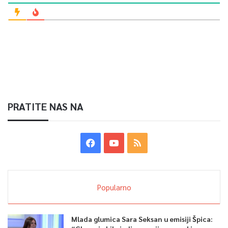
PRATITE NAS NA
Popularno
Mlada glumica Sara Seksan u emisiji Špica: