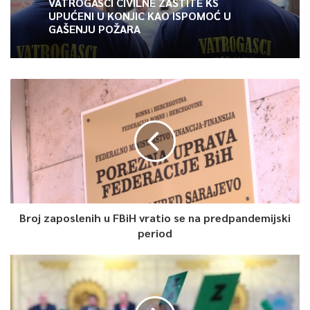
VATROGASCI CIVILNE ZAŠTITE KS
banke BiH.
UPUĆENI U KONJIC KAO ISPOMOĆ U
GAŠENJU POŽARA
0
Article Rating
Broj zaposlenih u FBiH vratio se na predpandemijski
period