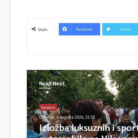
Facebook
Twitter
Share
Read Next
Sarajevo
Četvrtak, 6 Augusta 2026, 21:03
Izložba luksuznih i spor