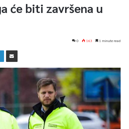
a će biti završena u
0
163
1 minute read