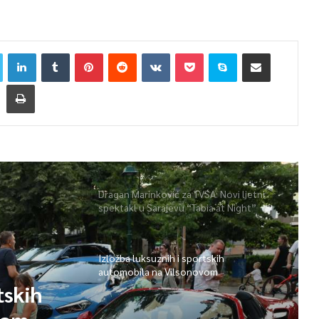
Dragan Marinković za TVSA: Novi ljetni
spektakl u Sarajevu “Tabia at Night”
Izložba luksuznih i sportskih
automobila na Vilsonovom
tskih