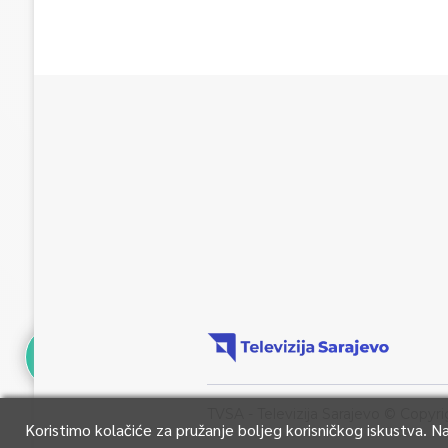
TVSA - Televizija Sarajevo © Copyri
Koristimo kolačiće za pružanje boljeg korisničkog iskustva. 