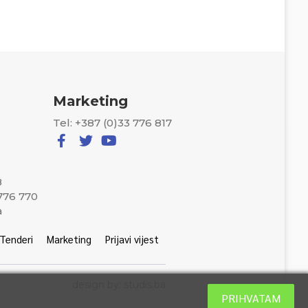
Marketing
Tel: +387 (0)33 776 817
8
 776 770
a
Tenderi
Marketing
Prijavi vijest
design by: studis.ba
PRIHVATAM