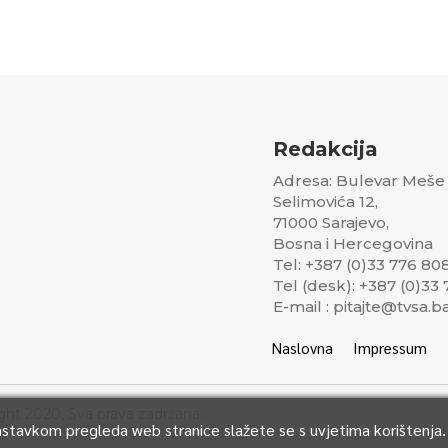
Redakcija
Adresa: Bulevar Meše
Selimovića 12,
71000 Sarajevo,
Bosna i Hercegovina
Tel: +387 (0)33 776 80
Tel (desk): +387 (0)33
E-mail : pitajte@tvsa.b
Naslovna
Impressum
ght 2020, Sva prava zadržana..
Nastavkom pregleda web stranice slažete se s uvjetima korištenja.