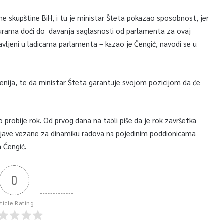
e skupštine BiH, i tu je ministar Šteta pokazao sposobnost, jer
durama doći do davanja saglasnosti od parlamenta za ovaj
avljeni u ladicama parlamenta – kazao je Čengić, navodi se u
ecenija, te da ministar Šteta garantuje svojom pozicijom da će
o probije rok. Od prvog dana na tabli piše da je rok završetka
izjave vezane za dinamiku radova na pojedinim poddionicama
a Čengić.
0
rticle Rating