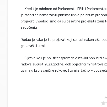
– Kredit je odobren od Parlamenta FBiH i Parlamentarn
je radeći sa nama zastupnicima uspio po brzim proce
projekat. Svjedoci smo da su desetine projekata zaust
saopćenju.
Dodao je kako je to projekat koji se radi nakon više d
ga završiti u roku.
– Rijetko koji je političar spreman ostavku ponuditi ak
radova august 2023.godine, dok pojedinci ministrove 
uzimaju kao zvanične rokove, što nije tačno – podsjeć
A