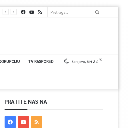
℃
22
 KORUPCIJU
TV RASPORED
Sarajevo, BiH
PRATITE NAS NA