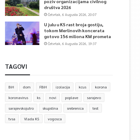
poziv organizacijama civilnog
društva 2026
Četvrtak, 6 Augusta 2026, 20:07
U julu u KS rast broja gostiju,
tokom Merlinovih koncerata
gotovo 156 miliona KM prometa
Četvrtak, 6 Augusta 2026, 19:37
TAGOVI
BiH
dom
FBiH
izolacija
kcus
korona
koronavirus
ks
novi
poplave
sarajevo
sarajevskojutro
skupstina
srebrenica
test
tvsa
Vlada KS
vogosca