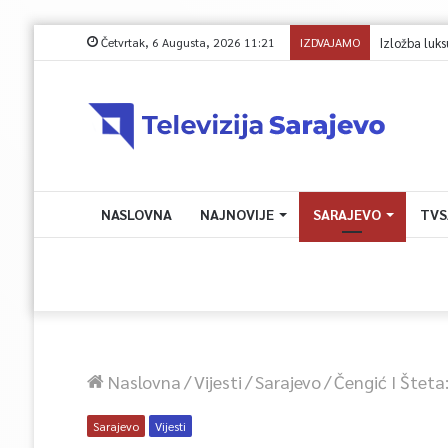
Četvrtak, 6 Augusta, 2026 11:21
IZDVAJAMO
NASLOVNA
NAJNOVIJE
SARAJEVO
TVS
Naslovna
/
Vijesti
/
Sarajevo
/
Čengić I Šteta
Sarajevo
Vijesti