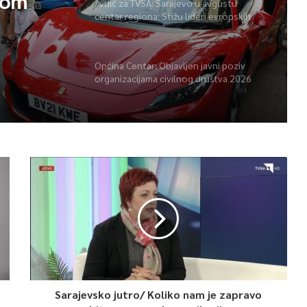
vom
Avdić za TVSA: Sarajevo u avgustu
centar regiona: Stižu lideri evropskih
gradova
Općina Centar: Objavljen javni poziv
organizacijama civilnog društva 2026
Sarajevsko jutro/ Koliko nam je zapravo