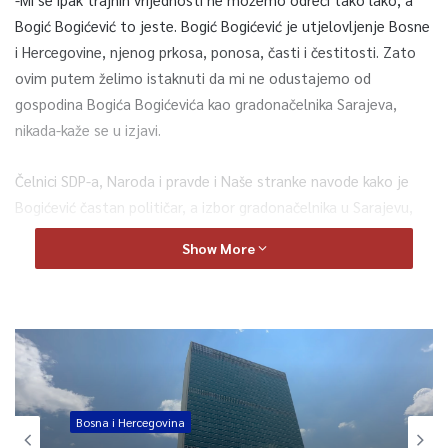
Bogić Bogićević to jeste. Bogić Bogićević je utjelovljenje Bosne
i Hercegovine, njenog prkosa, ponosa, časti i čestitosti. Zato
ovim putem želimo istaknuti da mi ne odustajemo od
gospodina Bogića Bogićevića kao gradonačelnika Sarajeva,
nikada-kaže se u izjavi.
Čelnici SDP-a, Naroda i pravde i Naše stranke navode kako je
Bogićević častan političar, a izbor gradonačelnika u Sarajevu,
kada uključuje “mračnjake koji se hvale mafijaškim metodama
Show More
kupovina i ucjena, niti ima veze sa čašću niti s politikom”.
-Pokazalo se to i u prošlom mandatu, a ponavlja se i u ovom.
To je proces čije kretanje nečasnim radnjama usmjerava SDA.
Shvatamo u potpunosti da gospodinu Bogićeviću ne treba da
bude predmet prljavih igara beskrupuloznih mešetara i
moralnih nakaza. Ovo je njegovo drugo veliko ne. Prvo nam je
Bosna i Hercegovina
umnogome pomoglo da naša zemlja ostane naša, a drugo