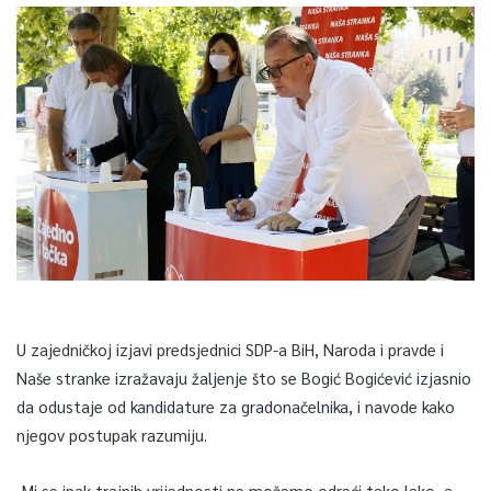
U zajedničkoj izjavi predsjednici SDP-a BiH, Naroda i pravde i
Naše stranke izražavaju žaljenje što se Bogić Bogićević izjasnio
da odustaje od kandidature za gradonačelnika, i navode kako
njegov postupak razumiju.
-Mi se ipak trajnih vrijednosti ne možemo odreći tako lako, a