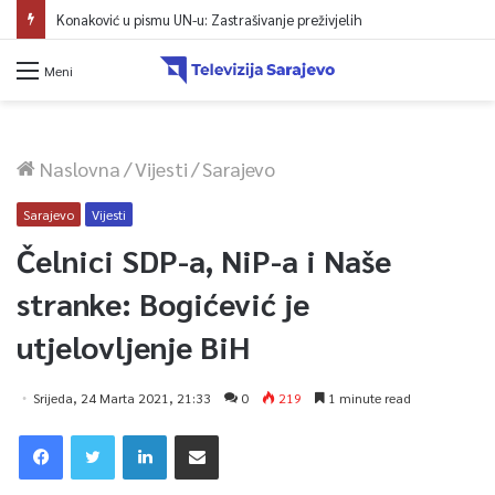
Konaković u pismu UN-u: Zastrašivanje preživjelih
Meni
Naslovna
/
Vijesti
/
Sarajevo
Sarajevo
Vijesti
Čelnici SDP-a, NiP-a i Naše
stranke: Bogićević je
utjelovljenje BiH
Srijeda, 24 Marta 2021, 21:33
0
219
1 minute read