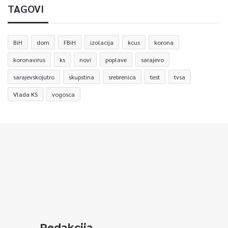
TAGOVI
BiH
dom
FBiH
izolacija
kcus
korona
koronavirus
ks
novi
poplave
sarajevo
sarajevskojutro
skupstina
srebrenica
test
tvsa
Vlada KS
vogosca
Redakcija