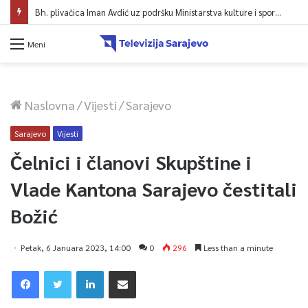
Bh. plivačica Iman Avdić uz podršku Ministarstva kulture i sporta KS kreće na Evropsko prvenstvo i Mediteranske igre
Meni
Naslovna
/
Vijesti
/
Sarajevo
Sarajevo
Vijesti
Čelnici i članovi Skupštine i
Vlade Kantona Sarajevo čestitali
Božić
Petak, 6 Januara 2023, 14:00
0
296
Less than a minute