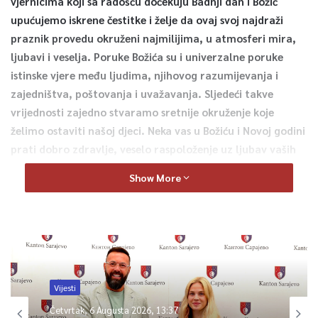
vjernicima koji sa radošću dočekuju Badnji dan i Božić
upućujemo iskrene čestitke i želje da ovaj svoj najdraži
praznik provedu okruženi najmilijima, u atmosferi mira,
ljubavi i veselja. Poruke Božića su i univerzalne poruke
istinske vjere među ljudima, njihovog razumijevanja i
zajedništva, poštovanja i uvažavanja. Sljedeći takve
vrijednosti zajedno stvaramo sretnije okruženje koje
želimo ostaviti našoj djeci. Neka vas u Božiću i Novoj godini
prati dobro zdravlje, veselo raspoloženje uz ljubav vaših
porodica i prijatelja. Sretan Božić –
navodi se u čestitki,
Show More
saopćeno je iz Službe za protokol i press Kantona Sarajevo.
0
Article Rating
Vijesti
Četvrtak, 6 Augusta 2026, 13:37