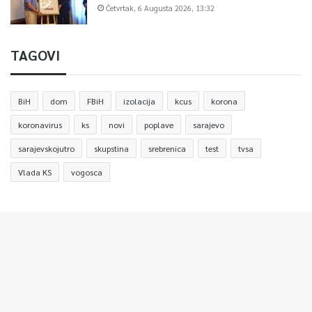
Četvrtak, 6 Augusta 2026, 13:32
TAGOVI
BiH
dom
FBiH
izolacija
kcus
korona
koronavirus
ks
novi
poplave
sarajevo
sarajevskojutro
skupstina
srebrenica
test
tvsa
Vlada KS
vogosca