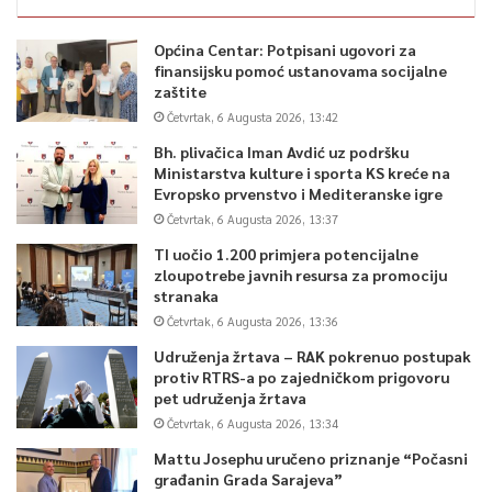
Općina Centar: Potpisani ugovori za
finansijsku pomoć ustanovama socijalne
zaštite
Četvrtak, 6 Augusta 2026, 13:42
Bh. plivačica Iman Avdić uz podršku
Ministarstva kulture i sporta KS kreće na
Evropsko prvenstvo i Mediteranske igre
Četvrtak, 6 Augusta 2026, 13:37
TI uočio 1.200 primjera potencijalne
zloupotrebe javnih resursa za promociju
stranaka
Četvrtak, 6 Augusta 2026, 13:36
Udruženja žrtava – RAK pokrenuo postupak
protiv RTRS-a po zajedničkom prigovoru
pet udruženja žrtava
Četvrtak, 6 Augusta 2026, 13:34
Mattu Josephu uručeno priznanje “Počasni
građanin Grada Sarajeva”