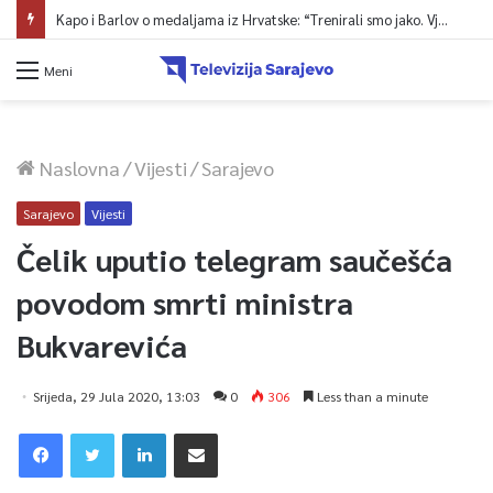
Kapo i Barlov o medaljama iz Hrvatske: “Trenirali smo jako. Vjerovali smo”
Meni
Naslovna
/
Vijesti
/
Sarajevo
Sarajevo
Vijesti
Čelik uputio telegram saučešća
povodom smrti ministra
Bukvarevića
Srijeda, 29 Jula 2020, 13:03
0
306
Less than a minute