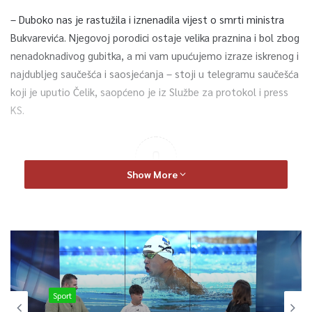
– Duboko nas je rastužila i iznenadila vijest o smrti ministra
Bukvarevića. Njegovoj porodici ostaje velika praznina i bol zbog
nenadoknadivog gubitka, a mi vam upućujemo izraze iskrenog i
najdubljeg saučešća i saosjećanja – stoji u telegramu saučešća
koji je uputio Čelik, saopćeno je iz Službe za protokol i press
KS.
0
Show More
Article Rating
Sport