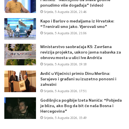
ponudimo više događaja” (video)
Srijeda, 5 Augusta 2026, 21:46
Kapo i Barlov o medaljama iz Hrvatske:
“Trenirali smo jako. Vjerovali smo”
Srijeda, 5 Augusta 2026, 21:06
Ministarstvo saobraćaja KS: Završena
revizija projekta, uskoro javna nabavka za
obnovu mosta u ulici Ive Andrića
Srijeda, 5 Augusta 2026, 19:18
Avdić u Vijećnici primio Dinu Merlina:
Sarajevo i građani su izuzetno ponosni i
zahvalni
Srijeda, 5 Augusta 2026, 17:51
Godišnjica pogibije Izeta Nanića: “Pobjeda
je blizu, ako Bog da bit će naša Bosna i
Hercegovina”
Srijeda, 5 Augusta 2026, 15:49