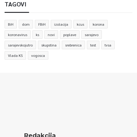
TAGOVI
BiH
dom
FBiH
izolacija
kcus
korona
koronavirus
ks
novi
poplave
sarajevo
sarajevskojutro
skupstina
srebrenica
test
tvsa
Vlada KS
vogosca
Redakcija