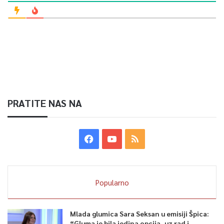
0
Article Rating
PRATITE NAS NA
Popularno
Mlada glumica Sara Seksan u emisiji Špica:
“Gluma je bila jedina opcija, uz rad i