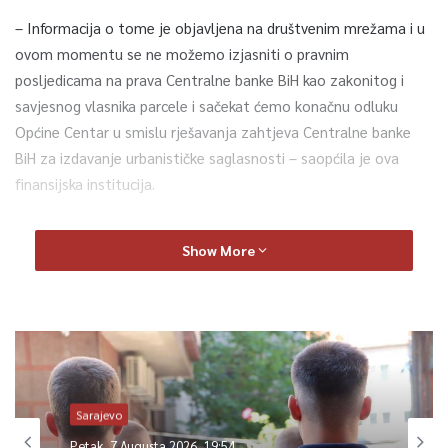
– Informacija o tome je objavljena na društvenim mrežama i u
ovom momentu se ne možemo izjasniti o pravnim
posljedicama na prava Centralne banke BiH kao zakonitog i
savjesnog vlasnika parcele i sačekat ćemo konačnu odluku
Općine Centar u smislu rješavanja zahtjeva Centralne banke
BiH za izdavanje urbanističke saglasnosti – saopćila je ova
finansijska institucija.
Centralna banka ističe također u saopćenju da je navedeno
Show More
zemljište kupila u decembru 2019. godine u skladu s važećim
propisima i dokumentima Općine Centar – Regulacionim
planom Općine i Odlukom Općinskog vijeća.
– Savjesni smo i zakoniti vlasnik parcele, a kupoprodajnim
ugovorom je jasno definisano da je zemljište kupljeno
isključivo s ciljem izgradnje poslovnog objekta za potrebe
Sarajevo
Glavne jedinice Sarajevo. Još jednom podsjećamo da je parcela
Petak, 7 Augusta 2026, 19:54