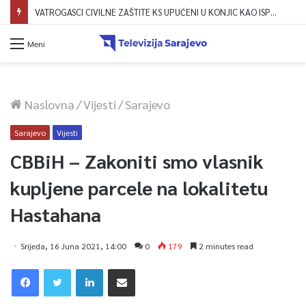
VATROGASCI CIVILNE ZAŠTITE KS UPUĆENI U KONJIC KAO ISPOMOĆ U GAŠENJU POŽARA
Meni
Naslovna
/
Vijesti
/
Sarajevo
Sarajevo
Vijesti
CBBiH – Zakoniti smo vlasnik
kupljene parcele na lokalitetu
Hastahana
Srijeda, 16 Juna 2021, 14:00
0
179
2 minutes read