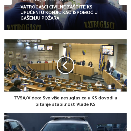
u vlasništvu Centralne banke BiH oduvijek bila betonirana
VATROGASCI CIVILNE ZAŠTITE KS
UPUĆENI U KONJIC KAO ISPOMOĆ U
površina korišćena za potrebe parkinga i da graniči s
GAŠENJU POŽARA
parkovskom površinom. Ostaje nejasno po kojim kriterijima se
parking prostor, koji je važećim Regulacionim planom predviđen
za građenje, može tretirati kao nacionalni spomenik – navodi
također ova banka u saopćenju.
Ako iz bilo kojih razloga Općina Centar ne bude mogla izvršiti
svoje ugovorne obaveze, banka će koristiti sve raspoložive
pravne mehanizme za zaštitu svojih legitimnih interesa jer je
dovedena u situaciju apsolutne pravne nesigurnosti te kao
zakoniti vlasnik onemogućena da koristi nekretninu za
namjenu zbog koje je nekretnina kupljena iako je sve ugovorne
TVSA/Video: Sve više nesuglasica u KS dovodi u
pitanje stabilnost Vlade KS
obaveze uredno i blagovremeno izvršila.
– Posebno naglašavamo i to da je Odluka o proglašenju
Historijskog urbanog krajolika Sarajeva nacionalnim