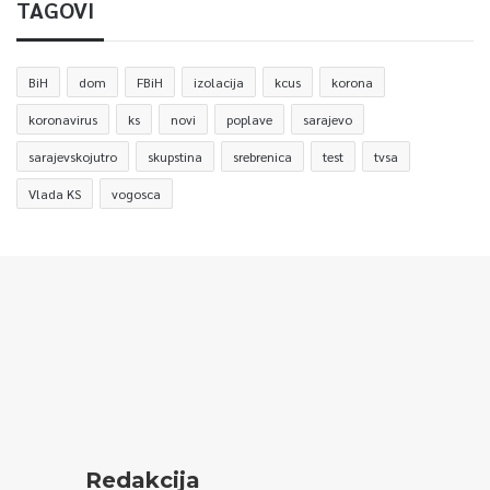
TAGOVI
BiH
dom
FBiH
izolacija
kcus
korona
koronavirus
ks
novi
poplave
sarajevo
sarajevskojutro
skupstina
srebrenica
test
tvsa
Vlada KS
vogosca
Redakcija