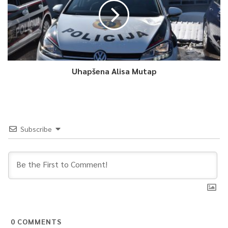
spomenikom BiH, donesena krajem 2020. godine – skoro
godinu dana nakon što je Centralna banka BiH izvršila kupovinu
i stekla pravo vlasništva nad predmetnom parcelom, koja pri
tome spomenutom Odlukom uopšte nije ni obuhvaćena – citat
je iz saopćenja.
Uhapšena Alisa Mutap
Centralna banka Bosne i Hercegovine je obavezna riješiti
adekvatan prostor za Glavnu jedinicu Sarajevo i dužna je
istrajati u legitimnom ispunjavanju zadaće, navedeno je
također.
Subscribe
Prema daljnjim navodima, tu instituciju zabrinjava što se u
ovom projektu ne prepoznaje njen interes kao jedne od
najznačajnijih državnih institucija, a kršenja temeljnog prava na
vlasništvo u post-festum mišljenjima i odlukama drugih
institucija nisu dobra poruka.
0
COMMENTS