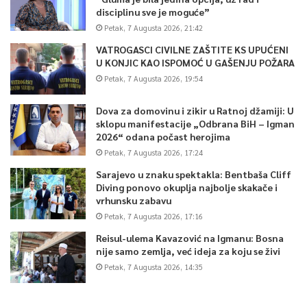
disciplinu sve je moguće”
Petak, 7 Augusta 2026, 21:42
VATROGASCI CIVILNE ZAŠTITE KS UPUĆENI
U KONJIC KAO ISPOMOĆ U GAŠENJU POŽARA
Petak, 7 Augusta 2026, 19:54
Dova za domovinu i zikir u Ratnoj džamiji: U
sklopu manifestacije „Odbrana BiH – Igman
2026“ odana počast herojima
Petak, 7 Augusta 2026, 17:24
Sarajevo u znaku spektakla: Bentbaša Cliff
Diving ponovo okuplja najbolje skakače i
vrhunsku zabavu
Petak, 7 Augusta 2026, 17:16
Reisul-ulema Kavazović na Igmanu: Bosna
nije samo zemlja, već ideja za koju se živi
Petak, 7 Augusta 2026, 14:35