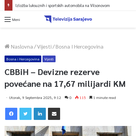
Izložba luksuznih i sportskih automobila na Vilsonovom
Meni
Naslovna
/
Vijesti
/
Bosna I Hercegovina
Bosna i Hercegovina
Vijesti
CBBiH – Devizne rezerve
povećane na 17,67 milijardi KM
Utorak, 9 Septembra 2025, 9:12
0
115
1 minute read