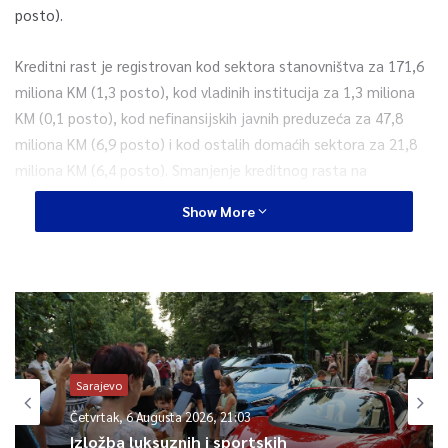
posto).
Kreditni rast je registrovan kod sektora stanovništva za 171,6
miliona KM (1,3 posto), kod vladinih institucija za 1,3 miliona
KM (0,1 posto), kod nefinansijskih javnih preduzeća za 47,8
miliona KM (6,9 posto) i kod ostalih domaćih sektora za 21,8
miliona KM (6,4 posto). Smanjenje kreditnog rasta na
mjesečnom nivou zabilježeno je kod privatnih preduzeća za
Show More
113,6 miliona KM (1,0 posto).
Godišnja stopa rasta ukupnih kredita u julu 2025. godine
iznosila je 9,8 posto, nominalno 2,45 milijardi KM, stoji u
komentaru monetarnih kretanja CBBiH za juli 2025.
Godišnji rast kredita registrovan je kod sektora stanovništva
Sarajevo
za 1,34 milijarde KM (10,7 posto), kod privatnih preduzeća za
Četvrtak, 6 Augusta 2026, 21:03
680,5 miliona KM (6,5 posto), kod vladinih institucija za 198,5
Izložba luksuznih i sportskih