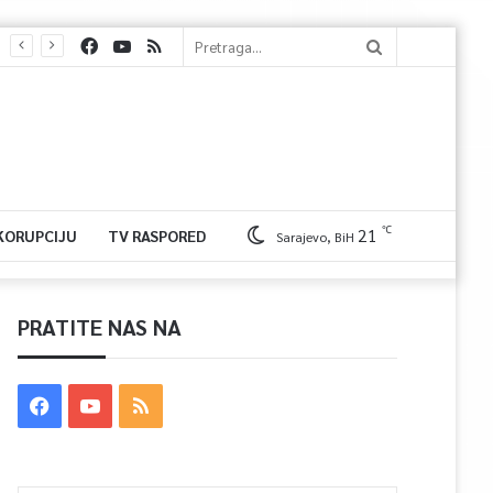
℃
21
 KORUPCIJU
TV RASPORED
Sarajevo, BiH
PRATITE NAS NA