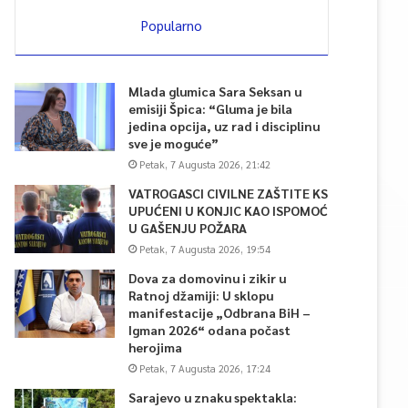
Popularno
Mlada glumica Sara Seksan u
emisiji Špica: “Gluma je bila
jedina opcija, uz rad i disciplinu
sve je moguće”
Petak, 7 Augusta 2026, 21:42
VATROGASCI CIVILNE ZAŠTITE KS
UPUĆENI U KONJIC KAO ISPOMOĆ
U GAŠENJU POŽARA
Petak, 7 Augusta 2026, 19:54
Dova za domovinu i zikir u
Ratnoj džamiji: U sklopu
manifestacije „Odbrana BiH –
Igman 2026“ odana počast
herojima
Petak, 7 Augusta 2026, 17:24
Sarajevo u znaku spektakla: