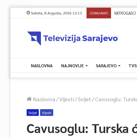
Subota, 8 Augusta, 2026 12:13
IZDVAJAMO
VATROGASCI 
NASLOVNA
NAJNOVIJE
SARAJEVO
TVS
Naslovna
/
Vijesti
/
Svijet
/
Cavusoglu: Turska
Svijet
Vijesti
Cavusoglu: Turska ć