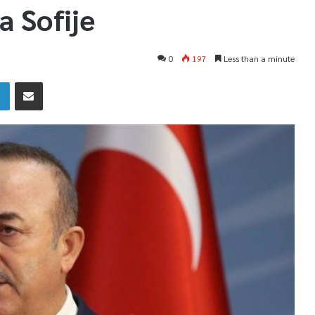
a Sofije
0
197
Less than a minute