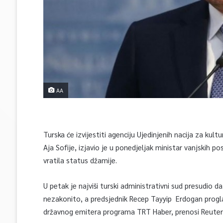
AA
Turska će izvijestiti agenciju Ujedinjenih nacija za ku
Aja Sofije, izjavio je u ponedjeljak ministar vanjskih
vratila status džamije.
U petak je najviši turski administrativni sud presudio d
nezakonito, a predsjednik Recep Tayyip Erdogan progla
državnog emitera programa TRT Haber, prenosi Reuter