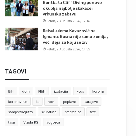
Bentbaša Cliff Diving ponovo
okuplja najbolje skakače i
vrhunsku zabavu
Petak, 7 Augusta 2026, 17:16
Reisul-ulema Kavazović na
Igmanu: Bosna nije samo zemlja,
već ideja za koju se živi
Petak, 7 Augusta 2026, 14:35
TAGOVI
BiH
dom
FBiH
izolacija
kcus
korona
koronavirus
ks
novi
poplave
sarajevo
sarajevskojutro
skupstina
srebrenica
test
tvsa
Vlada KS
vogosca