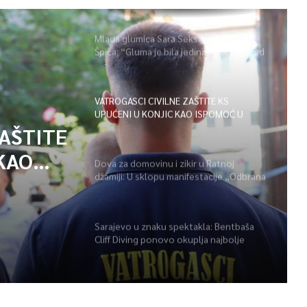
Mlada glumica Sara Seksan u emisiji
Špica: “Gluma je bila jedina opcija, uz rad
i disciplinu sve je moguće”
VATROGASCI CIVILNE ZAŠTITE KS
UPUĆENI U KONJIC KAO ISPOMOĆ U
GAŠENJU POŽARA
ZAŠTITE
KAO
Dova za domovinu i zikir u Ratnoj
džamiji: U sklopu manifestacije „Odbrana
POŽARA
BiH – Igman 2026“ odana počast
herojima
Sarajevo u znaku spektakla: Bentbaša
Cliff Diving ponovo okuplja najbolje
skakače i vrhunsku zabavu