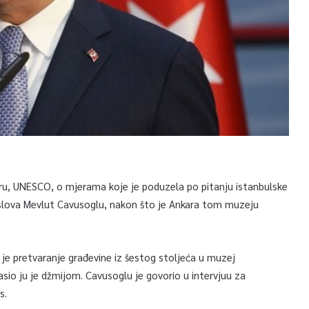
lturu, UNESCO, o mjerama koje je poduzela po pitanju istanbulske
 poslova Mevlut Cavusoglu, nakon što je Ankara tom muzeju
a je pretvaranje građevine iz šestog stoljeća u muzej
sio ju je džmijom. Cavusoglu je govorio u intervjuu za
s.