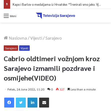
Kapo i Barlov o medaljama iz Hrvatske: “Trenirali smo jako. Vjerovali smo”
Meni
Naslovna
/
Vijesti
/
Sarajevo
Sarajevo
Vijesti
Cabrio oldtimeri vožnjom kroz
Sarajevo izmamili pozdrave i
osmijehe(VIDEO)
Petak, 24 Juna 2022, 11:20
0
327
Less than a minute