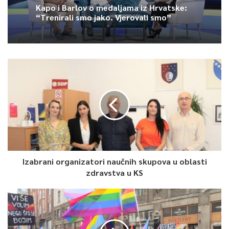
0
Kapo i Barlov o medaljama iz Hrvatske:
“Trenirali smo jako. Vjerovali smo”
Article Rating
Izabrani organizatori naučnih skupova u oblasti
zdravstva u KS