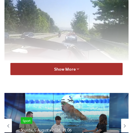
Dobro očuvani stari automobili koji vrijede pravo malo
Show More
bogatstvo krenuli su da mame osmijehe od Sarajeva, preko
Podgorice do Budve i Tivta.
Iz Sarajeva oldtimeri putuju za Podgoricu
Pogledajte snimak
Ljudski.ba
Sport
Srijeda, 5 Augusta 2026, 21:06