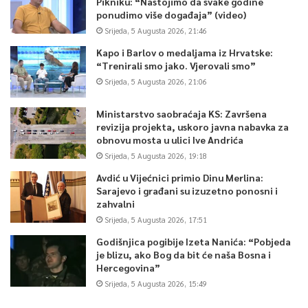
Pikniku: “Nastojimo da svake godine
ponudimo više događaja” (video)
Srijeda, 5 Augusta 2026, 21:46
Kapo i Barlov o medaljama iz Hrvatske:
“Trenirali smo jako. Vjerovali smo”
Srijeda, 5 Augusta 2026, 21:06
Ministarstvo saobraćaja KS: Završena
revizija projekta, uskoro javna nabavka za
obnovu mosta u ulici Ive Andrića
Srijeda, 5 Augusta 2026, 19:18
Avdić u Vijećnici primio Dinu Merlina:
Sarajevo i građani su izuzetno ponosni i
zahvalni
Srijeda, 5 Augusta 2026, 17:51
Godišnjica pogibije Izeta Nanića: “Pobjeda
je blizu, ako Bog da bit će naša Bosna i
Hercegovina”
Srijeda, 5 Augusta 2026, 15:49