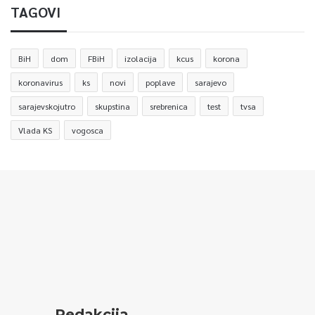
TAGOVI
BiH
dom
FBiH
izolacija
kcus
korona
koronavirus
ks
novi
poplave
sarajevo
sarajevskojutro
skupstina
srebrenica
test
tvsa
Vlada KS
vogosca
Redakcija