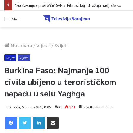
‘Suočavanje s prošlošću’ SFF-a: Filmovi koji istražuju nasljeđe sukoba i mogućnosti otpora
Meni
Naslovna
/
Vijesti
/
Svijet
Svijet
Vijesti
Burkina Faso: Najmanje 100
civila ubijeno u terorističkom
napadu u selu Yaghga
Subota, 5 Juna 2021, 8:05
0
171
Less than a minute