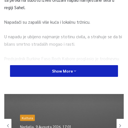
regiji Sahel.
Napadači su zapalili više kuća i lokalnu tržnicu.
U napadu je ubijeno najmanje stotinu civila, a strahuje se da bi
bilans smrtno stradalih mogao i rasti.
Predsjednik Burkine Faso Roch Kabore proglasio je trodnevnu
nacionalnu žalost zbog stradanja civila u selu Yaghga.
Show More
Burkina Faso je od 2015. godine poprište čestih terorističkih
napada. Prema podacima Ujedinjenih nacija (UN), teroristički
napadi na vojsku i civile su primorali na raseljavanje 1,1 milion
ljudi u Burkini Faso.
Kultura
0
Nedjelja, 9 Augusta 2026, 17:01