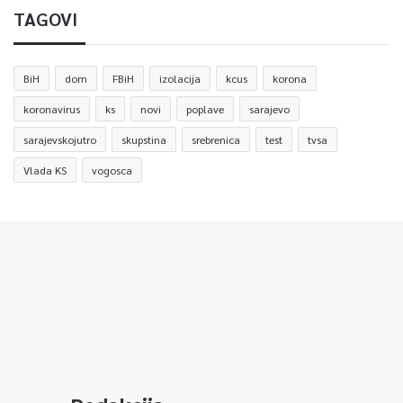
TAGOVI
BiH
dom
FBiH
izolacija
kcus
korona
koronavirus
ks
novi
poplave
sarajevo
sarajevskojutro
skupstina
srebrenica
test
tvsa
Vlada KS
vogosca