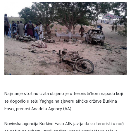
Najmanje stotinu civila ubijeno je u terorističkom napadu koji
se dogodio u selu Yaghga na sjeveru afričke države Burkina
Faso, prenosi Anadolu Agency (AA).
Novinska agencija Burkine Faso AIB javlja da su teroristi u noći
sa petka na subotu izveli oružani napad namještane sela u