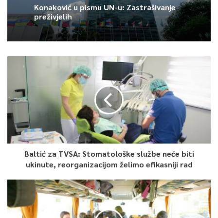
Federacije BiH sa svoja dva amandmana, podrazumijeva
Konaković u pismu UN-u: Zastrašivanje
izdvajanje 225 miliona KM iz federalnog budžeta u naredne tri
preživjelih
godine univerzitetsko-kliničkim centrima, te kantonalnim i
općim bolnicama.
0
Article Rating
Baltić za TVSA: Stomatološke službe neće biti
ukinute, reorganizacijom želimo efikasniji rad