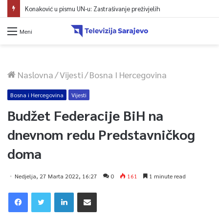
Konaković u pismu UN-u: Zastrašivanje preživjelih
Meni
Naslovna
/
Vijesti
/
Bosna I Hercegovina
Bosna i Hercegovina
Vijesti
Budžet Federacije BiH na
dnevnom redu Predstavničkog
doma
Nedjelja, 27 Marta 2022, 16:27
0
161
1 minute read