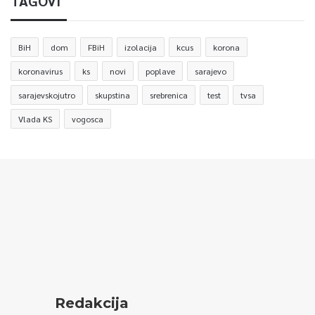
TAGOVI
BiH
dom
FBiH
izolacija
kcus
korona
koronavirus
ks
novi
poplave
sarajevo
sarajevskojutro
skupstina
srebrenica
test
tvsa
Vlada KS
vogosca
Redakcija