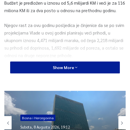
Budžet je predložen u iznosu od 5,6 milijardi KM i veći je za 116
miliona KM ili za dva posto u odnosu na prethodnu godinu.
Njegov rast za ovu godinu posljedica je činjenice da se po svim
projekcijama Vlade u ovoj godini planiraju veći prihodi, u
ukupnom iznosu 4,471 milijardi maraka, od čega 2,218 milijardi
su prihodi od doprinosa, 1,692 milijarde od poreza, a ostalo se
odnosi na druge neporezne prihode.
Show More
Za ovogodišnji budžet, između ostalih, vežu se prijedlozi
zakona o finansijskoj konsolidaciji i restrukturiranju javnih
zdravstvenih ustanova u Federaciji BiH I o materijalnoj podršci
porodicama s djecom u Federaciji BiH, koje će također
razmatrati Predstavnički dom.
Prijedlog zakona o finansijskoj konsolidaciji i restrukturiranju
Bosna i Hercegovina
javnih zdravstvenih ustanova u FBiH, koji je utvrdila Vlada
Subota, 8 Augusta 2026, 19:12