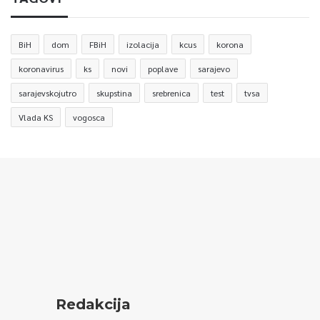
BiH
dom
FBiH
izolacija
kcus
korona
koronavirus
ks
novi
poplave
sarajevo
sarajevskojutro
skupstina
srebrenica
test
tvsa
Vlada KS
vogosca
Redakcija