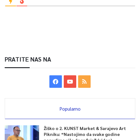
PRATITE NAS NA
Popularno
Žiško o 2. KUNST Market & Sarajevo Art
Pikniku: “Nastojimo da svake godine
ponudimo više događaja” (video)