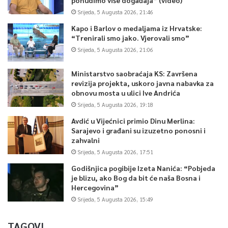
Srijeda, 5 Augusta 2026, 21:46
Kapo i Barlov o medaljama iz Hrvatske:
“Trenirali smo jako. Vjerovali smo”
Srijeda, 5 Augusta 2026, 21:06
Ministarstvo saobraćaja KS: Završena
revizija projekta, uskoro javna nabavka za
obnovu mosta u ulici Ive Andrića
Srijeda, 5 Augusta 2026, 19:18
Avdić u Vijećnici primio Dinu Merlina:
Sarajevo i građani su izuzetno ponosni i
zahvalni
Srijeda, 5 Augusta 2026, 17:51
Godišnjica pogibije Izeta Nanića: “Pobjeda
je blizu, ako Bog da bit će naša Bosna i
Hercegovina”
Srijeda, 5 Augusta 2026, 15:49
TAGOVI