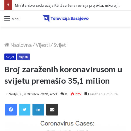
Ministarstvo saobraćaja KS: Završena revizija projekta, uskoro javna nabavka za obnovu mosta u ulici Ive Andrića
Meni
Naslovna
/
Vijesti
/
Svijet
Svijet
Vijesti
Broj zaraženih koronavirusom u
svijetu premašio 35,1 milion
Nedjelja, 4 Oktobra 2020, 6:53
0
225
Less than a minute