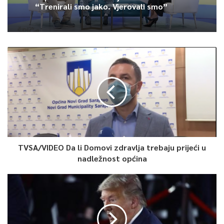
Ministarstvo saobraćaja KS: Završena
revizija projekta, uskoro javna nabavka
za obnovu mosta u ulici Ive Andrića
Kapo i Barlov o medaljama iz Hrvatske:
“Trenirali smo jako. Vjerovali smo”
TVSA/VIDEO Da li Domovi zdravlja trebaju prijeći u
nadležnost općina