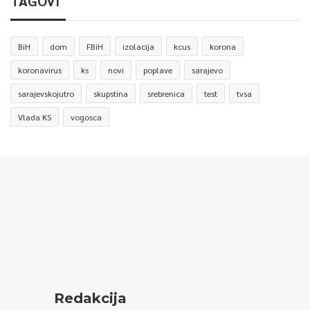
TAGOVI
BiH
dom
FBiH
izolacija
kcus
korona
koronavirus
ks
novi
poplave
sarajevo
sarajevskojutro
skupstina
srebrenica
test
tvsa
Vlada KS
vogosca
Redakcija