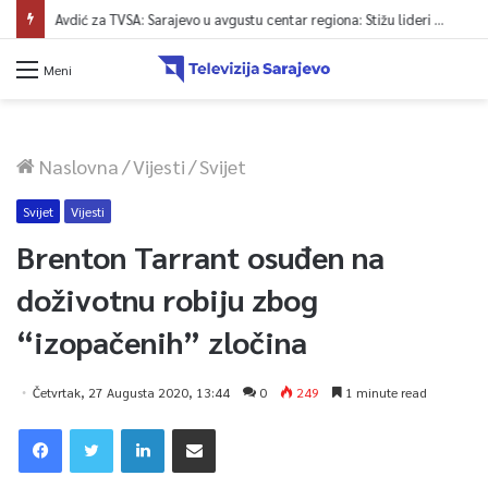
Avdić za TVSA: Sarajevo u avgustu centar regiona: Stižu lideri evropskih gradova
Meni
Naslovna
/
Vijesti
/
Svijet
Svijet
Vijesti
Brenton Tarrant osuđen na
doživotnu robiju zbog
“izopačenih” zločina
Četvrtak, 27 Augusta 2020, 13:44
0
249
1 minute read