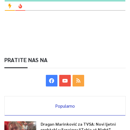
PRATITE NAS NA
Popularno
Dragan Marinković za TVSA: Novi ljetni
spektakl u Sarajevu “Tabia at Night”