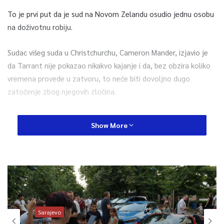
To je prvi put da je sud na Novom Zelandu osudio jednu osobu
na doživotnu robiju.
Sudac višeg suda u Christchurchu, Cameron Mander, izjavio je
da Tarrant nije pokazao nikakvo kajanje i da, bez obzira koliko
vremena provede u zatvoru, to neće biti dovoljno dugo
zatočenje zbog njegovih zločina.
– Vaši zločini tako su izopačeni da, čak i da ste zatočeni do
Show More
smrti, nećete dovoljno odslužiti svoju kaznu i osude – izjavio je
sudac izričući presudu.
– Koliko sam ja u stanju da prosuđujem, vi nemate nikakvog
saosjećanja za vaše žrtve – kazao je.
Tarrant, 29-godišnji Australac, priznao je 51 tačku optužbe
Sarajevo
zbog ubistva, 40 tačaka za pokušaj ubistva i po jednoj tački