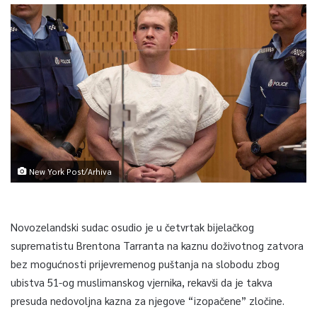
New York Post/Arhiva
Novozelandski sudac osudio je u četvrtak bijelačkog
suprematistu Brentona Tarranta na kaznu doživotnog zatvora
bez mogućnosti prijevremenog puštanja na slobodu zbog
ubistva 51-og muslimanskog vjernika, rekavši da je takva
presuda nedovoljna kazna za njegove “izopačene” zločine.