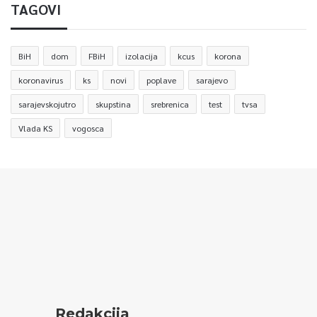
TAGOVI
BiH
dom
FBiH
izolacija
kcus
korona
koronavirus
ks
novi
poplave
sarajevo
sarajevskojutro
skupstina
srebrenica
test
tvsa
Vlada KS
vogosca
Redakcija