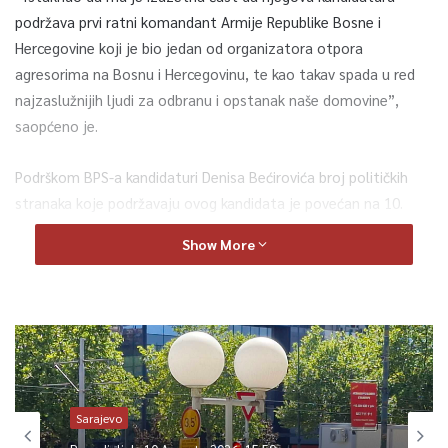
podržava prvi ratni komandant Armije Republike Bosne i
Hercegovine koji je bio jedan od organizatora otpora
agresorima na Bosnu i Hercegovinu, te kao takav spada u red
najzaslužnijih ljudi za odbranu i opstanak naše domovine”,
saopćeno je.
Podrškom BPS-a kandidaturi Denisa Bećirovića broj političkih
stranaka koje podržavaju ovog kandidata je povećan na 10.
Show More
0
Article Rating
Sarajevo