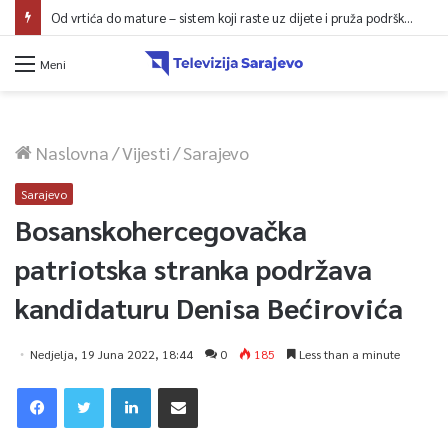
Od vrtića do mature – sistem koji raste uz dijete i pruža podršku porodici
Meni
Naslovna
/
Vijesti
/
Sarajevo
Sarajevo
Bosanskohercegovačka
patriotska stranka podržava
kandidaturu Denisa Bećirovića
Nedjelja, 19 Juna 2022, 18:44
0
185
Less than a minute