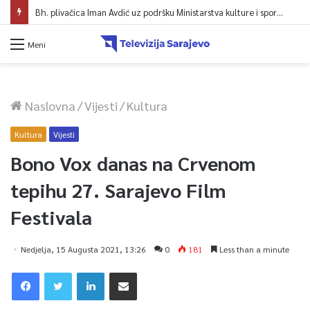
Bh. plivačica Iman Avdić uz podršku Ministarstva kulture i sporta KS kreće na Evropsko prvenstvo i Mediteranske igre
Meni
Naslovna
/
Vijesti
/
Kultura
Kultura
Vijesti
Bono Vox danas na Crvenom
tepihu 27. Sarajevo Film
Festivala
Nedjelja, 15 Augusta 2021, 13:26
0
181
Less than a minute