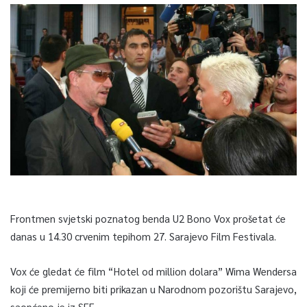
Frontmen svjetski poznatog benda U2 Bono Vox prošetat će
danas u 14.30 crvenim tepihom 27. Sarajevo Film Festivala.
Vox će gledat će film “Hotel od million dolara” Wima Wendersa
koji će premijerno biti prikazan u Narodnom pozorištu Sarajevo,
saopćeno je iz SFF.