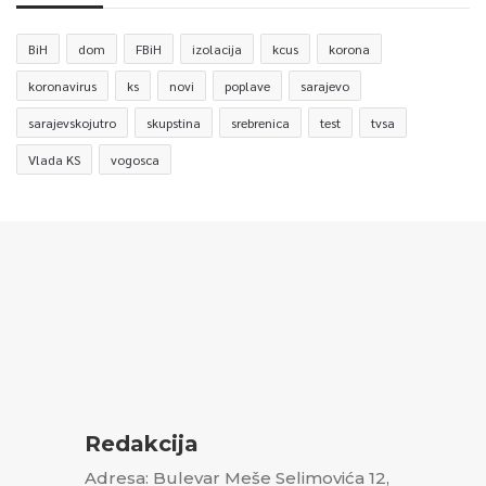
BiH
dom
FBiH
izolacija
kcus
korona
koronavirus
ks
novi
poplave
sarajevo
sarajevskojutro
skupstina
srebrenica
test
tvsa
Vlada KS
vogosca
Redakcija
Adresa: Bulevar Meše Selimovića 12,