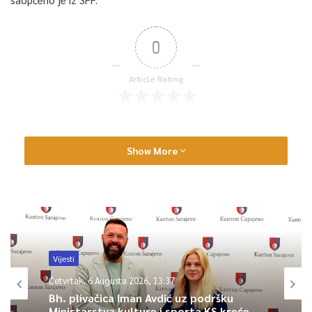
0
Article Rating
Show More
Vijesti
Četvrtak, 6 Augusta 2026, 13:37
Bh. plivačica Iman Avdić uz podršku
Ministarstva kulture i sporta KS kreće