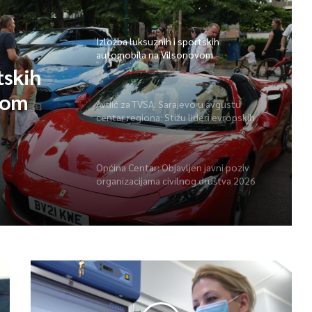
Izložba luksuznih i sportskih
automobila na Vilsonovom
tskih
vom
Avdić za TVSA: Sarajevo u avgustu
centar regiona: Stižu lideri evropskih
gradova
Općina Centar: Objavljen javni poziv
organizacijama civilnog društva 2026