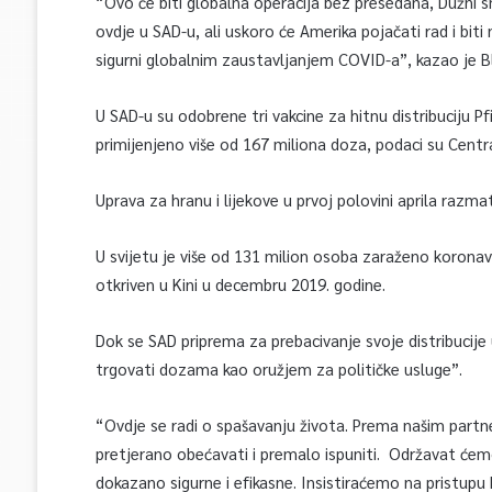
“Ovo će biti globalna operacija bez presedana, Dužni
ovdje u SAD-u, ali uskoro će Amerika pojačati rad i biti
sigurni globalnim zaustavljanjem COVID-a”, kazao je Bl
U SAD-u su odobrene tri vakcine za hitnu distribuciju 
primijenjeno više od 167 miliona doza, podaci su Centra
Uprava za hranu i lijekove u prvoj polovini aprila razm
U svijetu je više od 131 milion osoba zaraženo koronavi
otkriven u Kini u decembru 2019. godine.
Dok se SAD priprema za prebacivanje svoje distribucije
trgovati dozama kao oružjem za političke usluge”.
“Ovdje se radi o spašavanju života. Prema našim par
pretjerano obećavati i premalo ispuniti. Održavat ćemo
dokazano sigurne i efikasne. Insistiraćemo na pristupu k