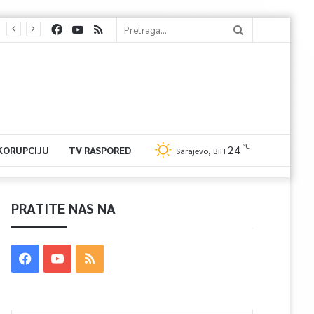
℃
24
 KORUPCIJU
TV RASPORED
Sarajevo, BiH
PRATITE NAS NA