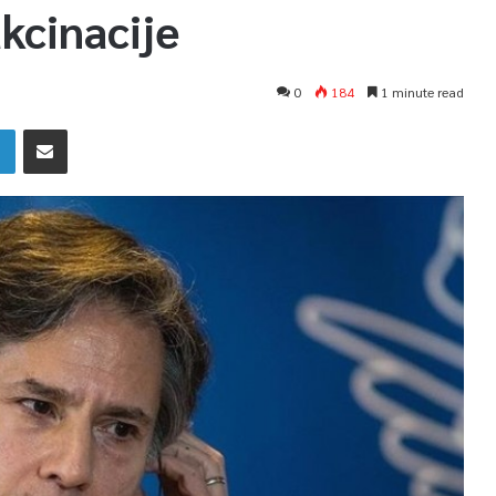
akcinacije
0
184
1 minute read