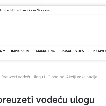
ajevo u avgustu centar regiona: Stižu lideri evropskih gradova
A
IMPRESSUM
MARKETING
POŠALJI VIJEST
PRIJAVI
 Preuzeti Vodeću Ulogu U Globalnoj Akciji Vakcinacije
preuzeti vodeću ulogu