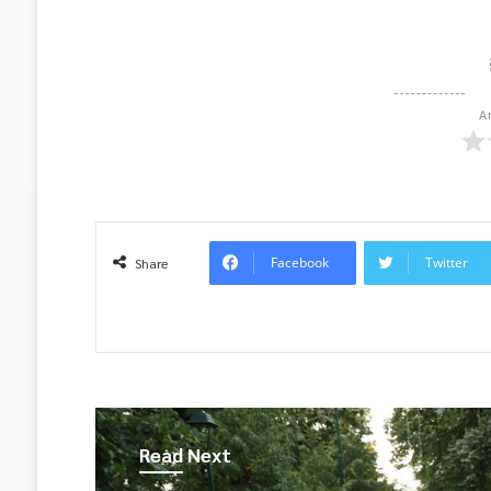
A
Facebook
Twitter
Share
Read Next