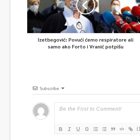
Izetbegović: Povući ćemo respiratore ali
samo ako Forto i Vranić potpišu
Subscribe
{