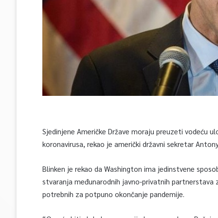
Sjedinjene Američke Države moraju preuzeti vodeću ulog
koronavirusa, rekao je američki državni sekretar Antony
Blinken je rekao da Washington ima jedinstvene sposo
stvaranja međunarodnih javno-privatnih partnerstava z
potrebnih za potpuno okončanje pandemije.