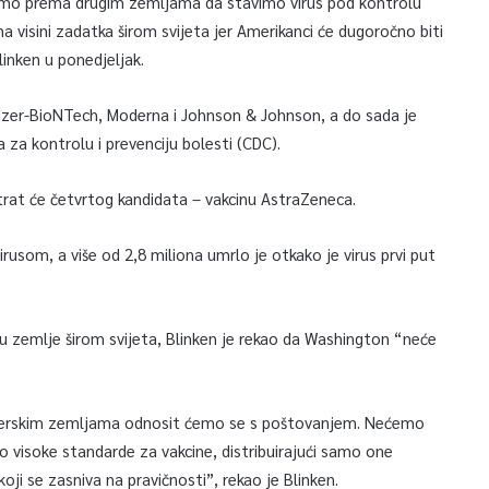
 smo prema drugim zemljama da stavimo virus pod kontrolu
 na visini zadatka širom svijeta jer Amerikanci će dugoročno biti
inken u ponedjeljak.
Pfizer-BioNTech, Moderna i Johnson & Johnson, a do sada je
 za kontrolu i prevenciju bolesti (CDC).
atrat će četvrtog kandidata – vakcinu AstraZeneca.
rusom, a više od 2,8 miliona umrlo je otkako je virus prvi put
 u zemlje širom svijeta, Blinken je rekao da Washington “neće
tnerskim zemljama odnosit ćemo se s poštovanjem. Nećemo
 visoke standarde za vakcine, distribuirajući samo one
oji se zasniva na pravičnosti”, rekao je Blinken.