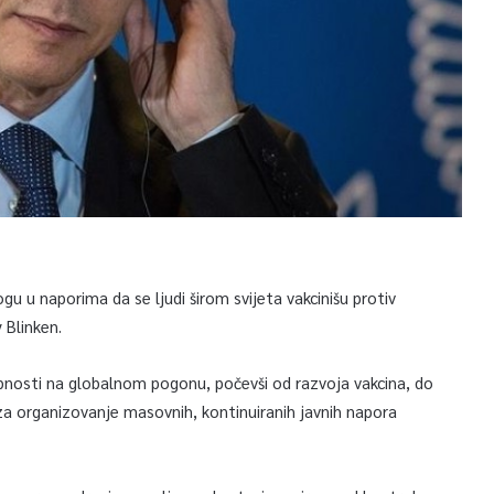
u u naporima da se ljudi širom svijeta vakcinišu protiv
 Blinken.
bnosti na globalnom pogonu, počevši od razvoja vakcina, do
a organizovanje masovnih, kontinuiranih javnih napora