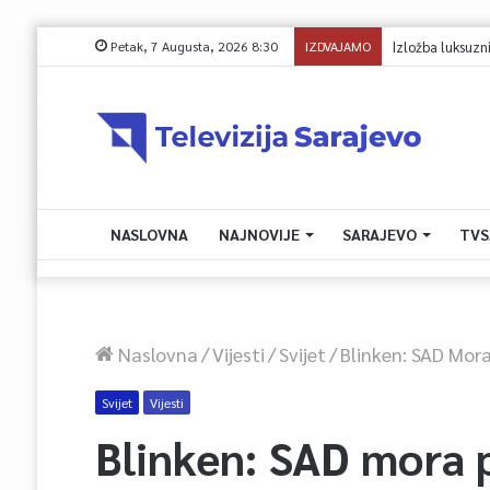
Petak, 7 Augusta, 2026 8:30
IZDVAJAMO
Avdić za TVSA: Sar
NASLOVNA
NAJNOVIJE
SARAJEVO
TVS
Naslovna
/
Vijesti
/
Svijet
/
Blinken: SAD Mora
Svijet
Vijesti
Blinken: SAD mora 