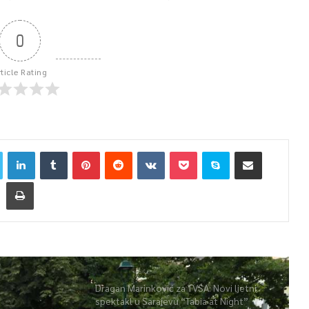
0
rticle Rating
Dragan Marinković za TVSA: Novi ljetni
spektakl u Sarajevu “Tabia at Night”