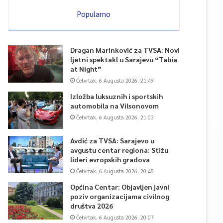
Popularno
Dragan Marinković za TVSA: Novi
ljetni spektakl u Sarajevu “Tabia
at Night”
Četvrtak, 6 Augusta 2026, 21:49
Izložba luksuznih i sportskih
automobila na Vilsonovom
Četvrtak, 6 Augusta 2026, 21:03
Avdić za TVSA: Sarajevo u
avgustu centar regiona: Stižu
lideri evropskih gradova
Četvrtak, 6 Augusta 2026, 20:48
Općina Centar: Objavljen javni
poziv organizacijama civilnog
društva 2026
Četvrtak, 6 Augusta 2026, 20:07