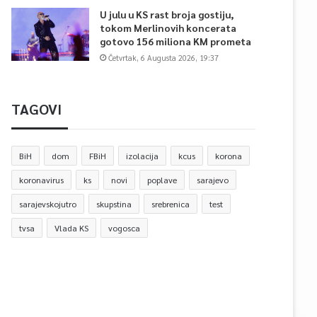
U julu u KS rast broja gostiju,
tokom Merlinovih koncerata
gotovo 156 miliona KM prometa
Četvrtak, 6 Augusta 2026, 19:37
TAGOVI
BiH
dom
FBiH
izolacija
kcus
korona
koronavirus
ks
novi
poplave
sarajevo
sarajevskojutro
skupstina
srebrenica
test
tvsa
Vlada KS
vogosca