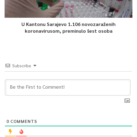
0
U Kantonu Sarajevo 1.106 novozaraženih
Article Rating
koronavirusom, preminulo šest osoba
Subscribe
0
COMMENTS