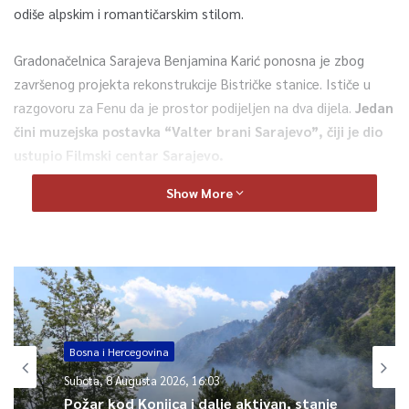
odiše alpskim i romantičarskim stilom.
Gradonačelnica Sarajeva Benjamina Karić ponosna je zbog
završenog projekta rekonstrukcije Bistričke stanice. Ističe u
razgovoru za Fenu da je prostor podijeljen na dva dijela.
Jedan
čini muzejska postavka “Valter brani Sarajevo”, čiji je dio
ustupio Filmski centar Sarajevo.
Show More
– U tom dijelu će sasvim sigurno uživati Sarajlije i turisti –
naglasila je gradonačelnica.
Davne 1972. godine u Bistričkoj stanici snimane su scene tog
kultnog filma koji je postao jedan od najpopularnijih na
prostorima bivše Jugoslavije.
Bosna i Hercegovina
U drugom dijelu će, istakla je gradonačelnica,
biti smješten
Subota, 8 Augusta 2026, 16:03
ugostiteljski prostor, restoran i kafić te se nada da će biti u
Požar kod Konjica i dalje aktivan, stanje