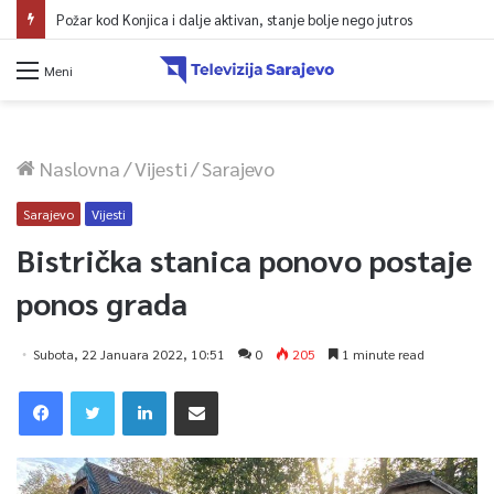
Požar kod Konjica i dalje aktivan, stanje bolje nego jutros
Meni
Naslovna
/
Vijesti
/
Sarajevo
Sarajevo
Vijesti
Bistrička stanica ponovo postaje
ponos grada
Subota, 22 Januara 2022, 10:51
0
205
1 minute read