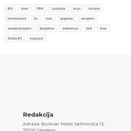
BiH
dom
FBiH
izolacija
kcus
korona
koronavirus
ks
novi
poplave
sarajevo
sarajevskojutro
skupstina
srebrenica
test
tvsa
Vlada KS
vogosca
Redakcija
Adresa: Bulevar Meše Selimovića 12,
71000 Sarajevo,