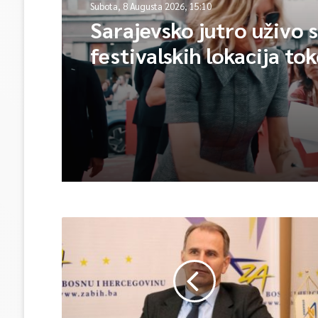
Subota, 8 Augusta 2026, 15:10
Sarajevsko jutro uživo 
festivalskih lokacija to
trajanja SFF-a