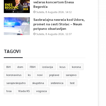
večeras koncertom Enesa
Begovića
Subota, 8 Augusta 2026, 14:12
Saobraćajna nesreća kod Udore,
promet na cesti Stolac – Neum
potpuno obustavljen
Subota, 8 Augusta 2026, 12:37
TAGOVI
BiH
dom
FBiH
izolacija
kcus
korona
koronavirus
ks
novi
poplave
sarajevo
sarajevskojutro
skupstina
srebrenica
test
tvsa
Vlada KS
vogosca