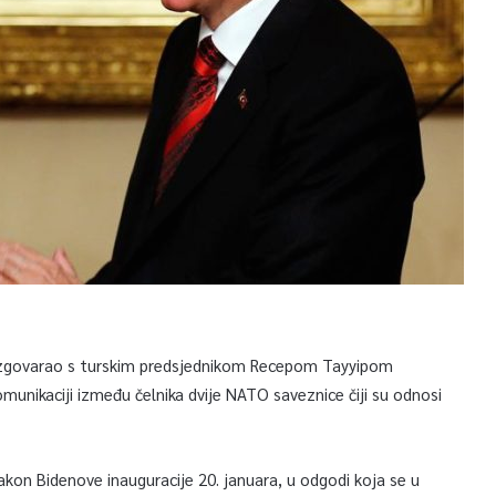
 razgovarao s turskim predsjednikom Recepom Tayyipom
omunikaciji između čelnika dvije NATO saveznice čiji su odnosi
akon Bidenove inauguracije 20. januara, u odgodi koja se u