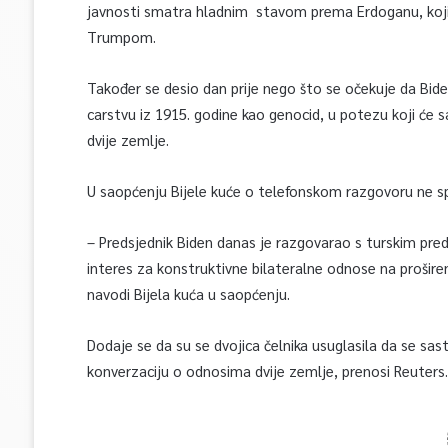
javnosti smatra hladnim stavom prema Erdoganu, koji
Trumpom.
Također se desio dan prije nego što se očekuje da B
carstvu iz 1915. godine kao genocid, u potezu koji će 
dvije zemlje.
U saopćenju Bijele kuće o telefonskom razgovoru ne s
– Predsjednik Biden danas je razgovarao s turskim p
interes za konstruktivne bilateralne odnose na prošir
navodi Bijela kuća u saopćenju.
Dodaje se da su se dvojica čelnika usuglasila da se sa
konverzaciju o odnosima dvije zemlje, prenosi Reuters.