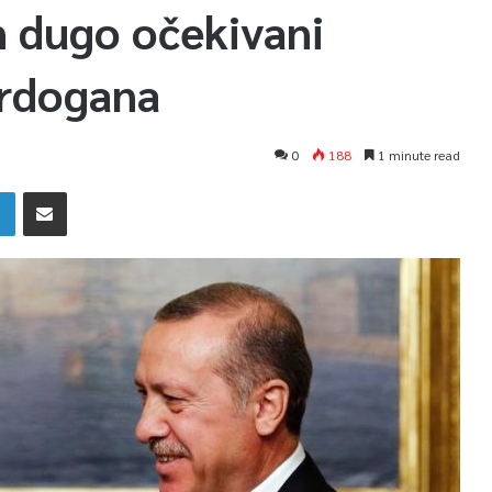
n dugo očekivani
Erdogana
0
188
1 minute read