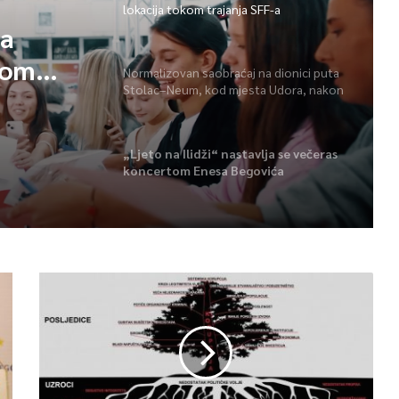
lokacija tokom trajanja SFF-a
sa
kom
Normalizovan saobraćaj na dionici puta
Stolac–Neum, kod mjesta Udora, nakon
nezgode
„Ljeto na Ilidži“ nastavlja se večeras
koncertom Enesa Begovića