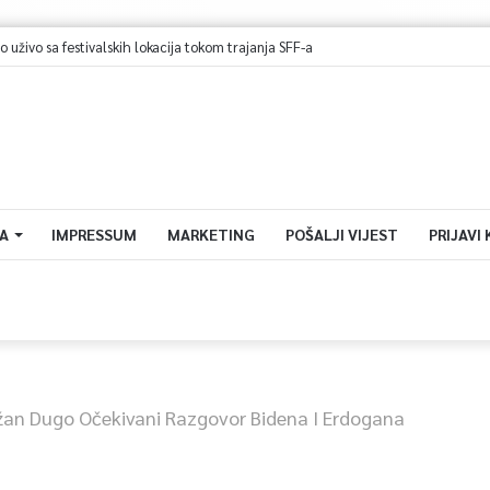
A
IMPRESSUM
MARKETING
POŠALJI VIJEST
PRIJAVI
ržan Dugo Očekivani Razgovor Bidena I Erdogana