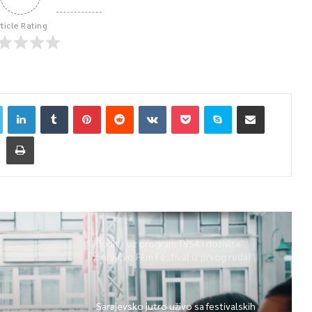
rticle Rating
Budite uz program TVSA i doživite
Sarajevo Film Festival iz prvog reda!
Sarajevsko jutro uživo sa festivalskih