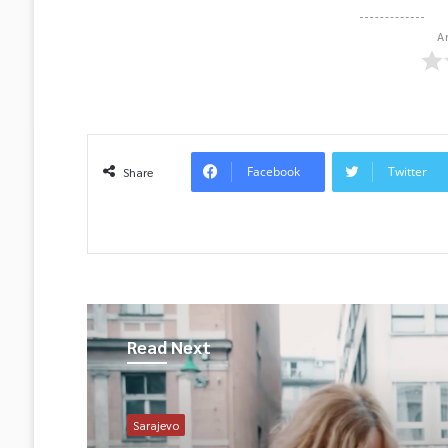
A
Facebook
Twitter
Share
Read Next
Sarajevo