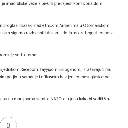
 je imao bliske veze s bivšim predsjednikom Donaldom
iden proglasi masakr nad etničkim Armenima u Otomanskom
sasvim sigurno razbjesniti Ankaru i dodatno zategnuti odnose
pominje se ta tema.
redsjednikom Recepom Tayyipom Erdoganom, izražavajući mu
enim poljima saradnje i efikasnim bavljenjem nesuglasicama –
stanu na marginama samita NATO-a u junu kako bi vodili širu
0