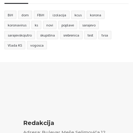
BiH
dom
FBiH
izolacija
kcus
korona
koronavirus
ks
novi
poplave
sarajevo
sarajevskojutro
skupstina
srebrenica
test
tvsa
Vlada KS
vogosca
Redakcija
Adresa: Bulevar Meše Selimovića 12,