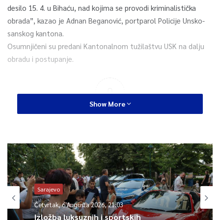
desilo 15. 4. u Bihaću, nad kojima se provodi kriminalistička
obrada”, kazao je Adnan Beganović, portparol Policije Unsko-
sanskog kantona.
Osumnjičeni su predani Kantonalnom tužilaštvu USK na dalju
obradu i postupanje.
0
Show More
Article Rating
Sarajevo
Četvrtak, 6 Augusta 2026, 21:03
Izložba luksuznih i sportskih