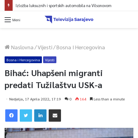
Meni
Naslovna
/
Vijesti
/
Bosna I Hercegovina
Bosna i Hercegovina
Vijesti
Bihać: Uhapšeni migranti
predati Tužilaštvu USK-a
Nedjelja, 17 Aprila 2022, 17:19
0
164
Less than a minute