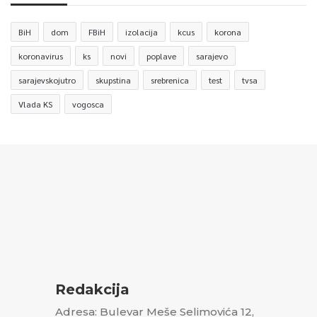
BiH
dom
FBiH
izolacija
kcus
korona
koronavirus
ks
novi
poplave
sarajevo
sarajevskojutro
skupstina
srebrenica
test
tvsa
Vlada KS
vogosca
Redakcija
Adresa: Bulevar Meše Selimovića 12,