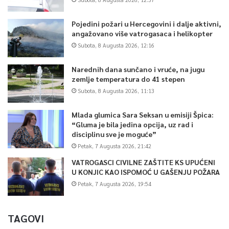
Pojedini požari u Hercegovini i dalje aktivni,
angažovano više vatrogasaca i helikopter
Subota, 8 Augusta 2026, 12:16
Narednih dana sunčano i vruće, na jugu
zemlje temperatura do 41 stepen
Subota, 8 Augusta 2026, 11:13
Mlada glumica Sara Seksan u emisiji Špica:
“Gluma je bila jedina opcija, uz rad i
disciplinu sve je moguće”
Petak, 7 Augusta 2026, 21:42
VATROGASCI CIVILNE ZAŠTITE KS UPUĆENI
U KONJIC KAO ISPOMOĆ U GAŠENJU POŽARA
Petak, 7 Augusta 2026, 19:54
TAGOVI