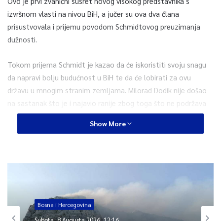
Ovo je prvi zvanični susret novog visokog predstavnika s
izvršnom vlasti na nivou BiH, a jučer su ova dva člana
prisustvovala i prijemu povodom Schmidtovog preuzimanja
dužnosti.
Tokom prijema Schmidt je kazao da će iskoristiti svoju snagu
da napravi bolju budućnost u BiH te da će lobirati za ovu
državu u mnogim stranim zemljama. Milorad Dodik nije došao
na sastanak što je i najavio ranije zbog toga što ne podržava
mandat novog visokog predstavnika te zbog toga što
Show More
bojkotuje rad državnih institucija, kao što je i dogovoreno u
Narodnoj skupštini Republike Srpske.
Schmidt je između ostalog ponovio da dolazi kao prijatelj
građana BiH te najavio angažman s ciljem da Bosna i
Hercegovina postane jaka i stabilna zemlja na čvrstom putu ka
Evropskoj uniji.
Bosna i Hercegovina
Subota, 8 Augusta 2026, 12:16