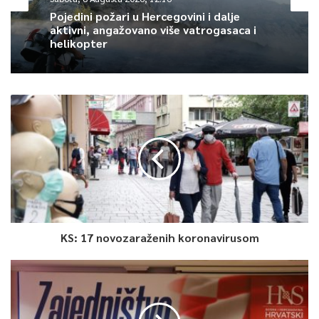
Pojedini požari u Hercegovini i dalje
0
aktivni, angažovano više vatrogasaca i
helikopter
Article Rating
KS: 17 novozaraženih koronavirusom