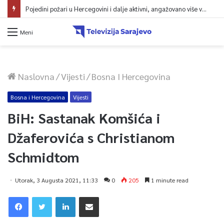
Pojedini požari u Hercegovini i dalje aktivni, angažovano više vatrogasaca i helikopter
Meni
Naslovna
/
Vijesti
/
Bosna I Hercegovina
Bosna i Hercegovina
Vijesti
BiH: Sastanak Komšića i
Džaferovića s Christianom
Schmidtom
Utorak, 3 Augusta 2021, 11:33
0
205
1 minute read