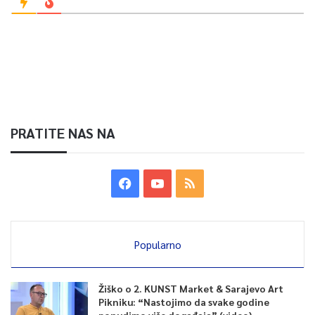
PRATITE NAS NA
Popularno
Žiško o 2. KUNST Market & Sarajevo Art
Pikniku: “Nastojimo da svake godine
ponudimo više događaja” (video)