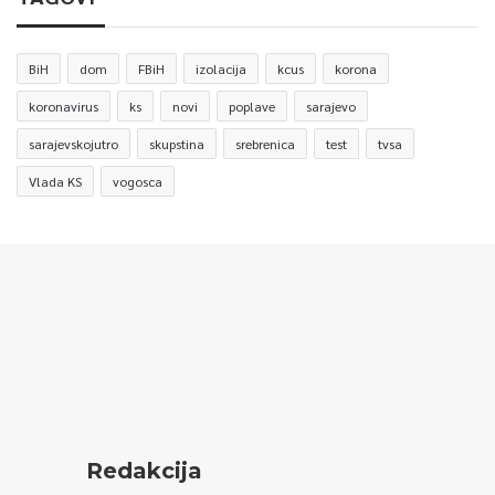
BiH
dom
FBiH
izolacija
kcus
korona
koronavirus
ks
novi
poplave
sarajevo
sarajevskojutro
skupstina
srebrenica
test
tvsa
Vlada KS
vogosca
Redakcija