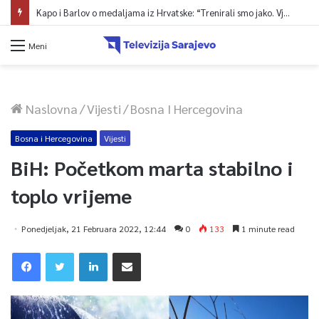
Kapo i Barlov o medaljama iz Hrvatske: “Trenirali smo jako. Vjerovali smo”
Meni
Naslovna
/
Vijesti
/
Bosna I Hercegovina
Bosna i Hercegovina
Vijesti
BiH: Početkom marta stabilno i
toplo vrijeme
Ponedjeljak, 21 Februara 2022, 12:44
0
133
1 minute read