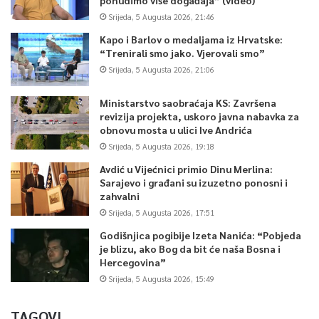
Srijeda, 5 Augusta 2026, 21:46
Kapo i Barlov o medaljama iz Hrvatske:
“Trenirali smo jako. Vjerovali smo”
Srijeda, 5 Augusta 2026, 21:06
Ministarstvo saobraćaja KS: Završena
revizija projekta, uskoro javna nabavka za
obnovu mosta u ulici Ive Andrića
Srijeda, 5 Augusta 2026, 19:18
Avdić u Vijećnici primio Dinu Merlina:
Sarajevo i građani su izuzetno ponosni i
zahvalni
Srijeda, 5 Augusta 2026, 17:51
Godišnjica pogibije Izeta Nanića: “Pobjeda
je blizu, ako Bog da bit će naša Bosna i
Hercegovina”
Srijeda, 5 Augusta 2026, 15:49
TAGOVI