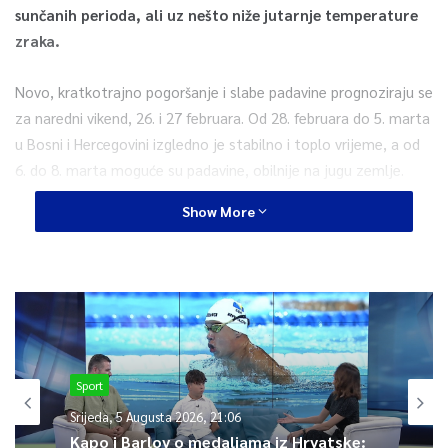
sunčanih perioda, ali uz nešto niže jutarnje temperature
zraka.
Novo, kratkotrajno pogoršanje i slabe padavine prognoziraju se
za naredni vikend, 26. i 27 februara. Od 28. februara do 5. marta
u Bosni i Hercegovini izgledno je stabilno i toplo vrijeme, a od
6. do 8. marta moguće su padavine, obilnije na jugu zemlje.
Show More
Do 23. februara, u Bosni minimalne temperature zraka očekuju
se od jedan do šest, u Hercegovini od sedam do 12 stepeni
Celzijusovih. Danju u Bosni vrijednosti maksimalnih
temperatura zraka kretaće se od pet do 10, u Hercegovini od
11 do 15 stepeni.
Od 24. februara, pa sve do kraja mjeseca, najhladnija jutra
Sport
izgledna su u centralnim, istočnim i jugozapadnim predjelima
Srijeda, 5 Augusta 2026, 21:06
Bosne, sa temperaturama između minus tri i dva, u ostalim
Kapo i Barlov o medaljama iz Hrvatske: