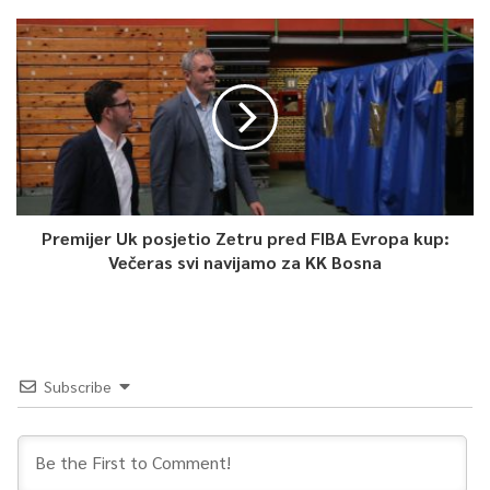
Razgovarali su o rješavanju imovinsko-pravnog statusa objekta
Sigurne kuće u Sarajevu i osiguravanju adekvatnog zbrinjavanja
korisnica.
-Kantonalno javno preduzeće ZOI’84 najavilo je početak
pretprodaje sezonskih ski karata za novu skijašku sezonu. U
odnosu na prethodnu godinu primijetan je porast cijena oko
20 posto skoro svih karata. Pretprodaja počinje u četvrtak
Premijer Uk posjetio Zetru pred FIBA Evropa kup:
putem online platformi i trajat će do 15. oktobra.
Večeras svi navijamo za KK Bosna
0
Article Rating
Subscribe