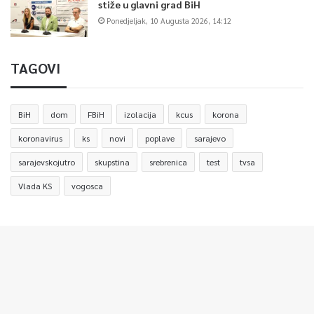
stiže u glavni grad BiH
Ponedjeljak, 10 Augusta 2026, 14:12
TAGOVI
BiH
dom
FBiH
izolacija
kcus
korona
koronavirus
ks
novi
poplave
sarajevo
sarajevskojutro
skupstina
srebrenica
test
tvsa
Vlada KS
vogosca