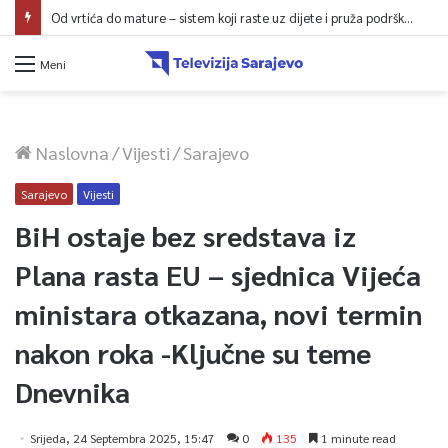
Od vrtića do mature – sistem koji raste uz dijete i pruža podršku porodici
Meni
Naslovna
/
Vijesti
/
Sarajevo
Sarajevo
Vijesti
BiH ostaje bez sredstava iz
Plana rasta EU – sjednica Vijeća
ministara otkazana, novi termin
nakon roka -Ključne su teme
Dnevnika
Srijeda, 24 Septembra 2025, 15:47
0
135
1 minute read