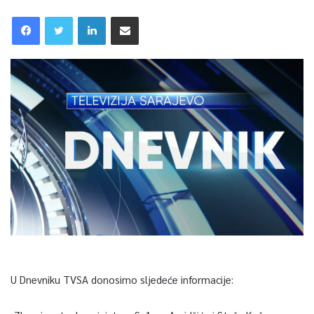
U Dnevniku TVSA donosimo sljedeće informacije: