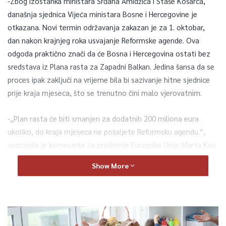
-Zbog izostanka ministara Srđana Amidžića i Staše Košarca,
današnja sjednica Vijeća ministara Bosne i Hercegovine je
otkazana. Novi termin održavanja zakazan je za 1. oktobar,
dan nakon krajnjeg roka usvajanje Reformske agende. Ova
odgoda praktično znači da će Bosna i Hercegovina ostati bez
sredstava iz Plana rasta za Zapadni Balkan. Jedina šansa da se
proces ipak zaključi na vrijeme bila bi sazivanje hitne sjednice
prije kraja mjeseca, što se trenutno čini malo vjerovatnim.
-„Plan rasta će biti smanjen za dodatnih 200 miliona eura
ukoliko, do kraja mjeseca ne pošaljete Reformsku agendu.“,
upozorila je komesarka za proširenje Europske Unije Marta Kos
tokom obraćanja članovima oba doma državnog parlamenta, a
Show More
posljednjeg dana službene posjete našoj zemlji. Poručila je da
Europska Unija želi BiH kao svoju članicu, ali da zvaničnici
moraju uraditi svoj dio te pozvala konstruktivno učešće oba
entiteta u procesu europskih integracija, uz jasnu poruku da ne
možemo sebi priuštiti gubljenje vremena zbog kojih već