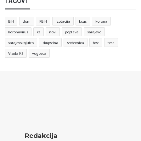
TAGOVI
BiH
dom
FBiH
izolacija
kcus
korona
koronavirus
ks
novi
poplave
sarajevo
sarajevskojutro
skupstina
srebrenica
test
tvsa
Vlada KS
vogosca
Redakcija