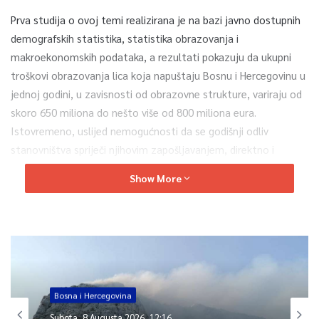
Prva studija o ovoj temi realizirana je na bazi javno dostupnih
demografskih statistika, statistika obrazovanja i
makroekonomskih podataka, a rezultati pokazuju da ukupni
troškovi obrazovanja lica koja napuštaju Bosnu i Hercegovinu u
jednoj godini, u zavisnosti od obrazovne strukture, variraju od
skoro 650 miliona do nešto više od 800 miliona eura.
Istovremeno, uslijed nemogućnosti da se godišnji odliv
stanovništva spriječi njihovim zapošljavanjem, direktno i
indirektno se generira godišnji gubitak potencijalnog BDP-a u
Show More
iznosu od oko 710 miliona eura.
Bosna i Hercegovina
Subota, 8 Augusta 2026, 12:16