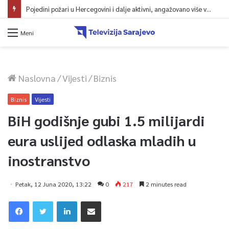
Pojedini požari u Hercegovini i dalje aktivni, angažovano više vatrogasaca i helikopter
Meni
Naslovna
/
Vijesti
/
Biznis
Biznis
Vijesti
BiH godišnje gubi 1.5 milijardi
eura uslijed odlaska mladih u
inostranstvo
Petak, 12 Juna 2020, 13:22
0
217
2 minutes read