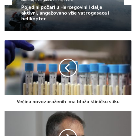
Pojedini požari u Hercegovini i dalje
aktivni, angažovano više vatrogasaca i
helikopter
Godišnji gubitak BDP-a
Studija je ipak pokazala da postoje i pozitivni efekti na
nacionalnu ekonomiju uslijed emigracije.
Najvažnija direktna
korist migracionih tokova jesu doznake, a doprinos
Većina novozaraženih ima blažu kliničku sliku
doznaka i ostalih ličnih transfera BDP-u iznosi 8% čime je
Bosna i Hercegovina u samom evropskom vrhu
kada se
posmatra stopa doprinosa ovih transfera BDP-u. Ako se
posmatraju i drugi izvori koji dolaze iz inozemstva (socijalni