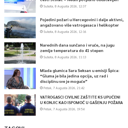
dodavajući da prema dostupnim podacima broj emigranata
Subota, 8 Augusta 2026, 12:37
raste iz godine u godinu, pa se sa 28.000 koliko je odselilo
2013. godine, ovaj broj popeo na 44.700 u 2018. godini.
Pojedini požari u Hercegovini i dalje aktivni,
angažovano više vatrogasaca i helikopter
Subota, 8 Augusta 2026, 12:16
“
Studija o troškovima odlaska mladih je prva te vrste koja nudi
uvid u finansijske gubitke nastale emigracijom, te ujedno
naš
Narednih dana sunčano i vruće, na jugu
doprinos osvještavanju razmjera ovog problema u BiH.
zemlje temperatura do 41 stepen
Odlaskom mladih ljudi društvo trpi brojne negativne
Subota, 8 Augusta 2026, 11:13
ekonomske i društvene posljedice, te očekujemo od donosioca
odluka da preuzmu odgovornost i kreiraju bolje uslove za život
Mlada glumica Sara Seksan u emisiji Špica:
“Gluma je bila jedina opcija, uz rad i
mladih ljudi u BiH
“,
istakla je direktorica Westminister
disciplinu sve je moguće”
fondacije za demokratiju u BiH,
Nermina Voloder
.
Petak, 7 Augusta 2026, 21:42
VATROGASCI CIVILNE ZAŠTITE KS UPUĆENI
U KONJIC KAO ISPOMOĆ U GAŠENJU POŽARA
5
Petak, 7 Augusta 2026, 19:54
Article Rating