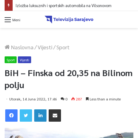
Izložba luksuznih i sportskih automobila na Vilsonovom
Meni
Naslovna
/
Vijesti
/
Sport
Sport
Vijesti
BiH – Finska od 20,35 na Bilinom
polju
Utorak, 14 Juna 2022, 17:46
0
287
Less than a minute