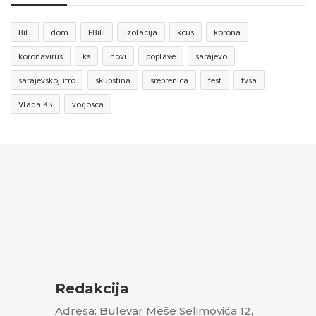
BiH
dom
FBiH
izolacija
kcus
korona
koronavirus
ks
novi
poplave
sarajevo
sarajevskojutro
skupstina
srebrenica
test
tvsa
Vlada KS
vogosca
Redakcija
Adresa: Bulevar Meše Selimovića 12,