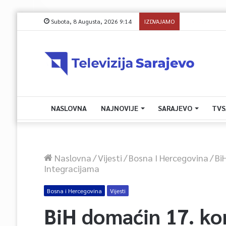
Subota, 8 Augusta, 2026 9:14
IZDVAJAMO
NASLOVNA
NAJNOVIJE
SARAJEVO
TVS
Naslovna
/
Vijesti
/
Bosna I Hercegovina
/
Bi
Integracijama
Bosna i Hercegovina
Vijesti
BiH domaćin 17. ko