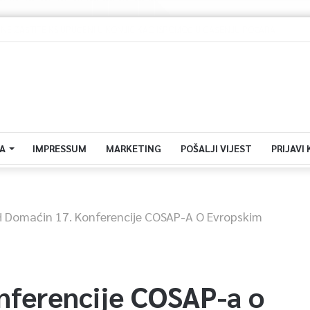
Dova za domovinu i zikir u Ratnoj džamiji: U sklopu manifestacije „Odbrana BiH – Igman 2026“ odana počast herojima
A
IMPRESSUM
MARKETING
POŠALJI VIJEST
PRIJAVI
H Domaćin 17. Konferencije COSAP-A O Evropskim
nferencije COSAP-a o