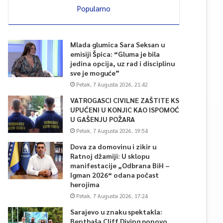
Popularno
Mlada glumica Sara Seksan u
emisiji Špica: “Gluma je bila
jedina opcija, uz rad i disciplinu
sve je moguće”
Petak, 7 Augusta 2026, 21:42
VATROGASCI CIVILNE ZAŠTITE KS
UPUĆENI U KONJIC KAO ISPOMOĆ
U GAŠENJU POŽARA
Petak, 7 Augusta 2026, 19:54
Dova za domovinu i zikir u
Ratnoj džamiji: U sklopu
manifestacije „Odbrana BiH –
Igman 2026“ odana počast
herojima
Petak, 7 Augusta 2026, 17:24
Sarajevo u znaku spektakla:
Bentbaša Cliff Diving ponovo