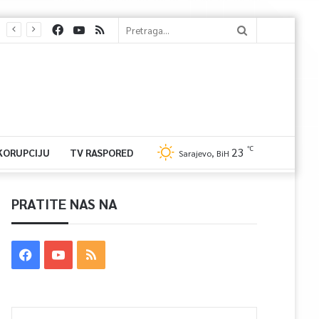
℃
23
 KORUPCIJU
TV RASPORED
Sarajevo, BiH
PRATITE NAS NA