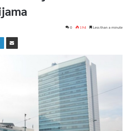
ijama
0
194
Less than a minute