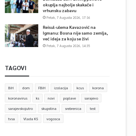
okuplja najbolje skakače i
vrhunsku zabavu
Petak, 7 Augusta 2026, 17:16
Reisul-ulema Kavazović na
Igmanu: Bosna nije samo zemlja,
već ideja za koju se živi
Petak, 7 Augusta 2026, 14:35
TAGOVI
BiH
dom
FBiH
izolacija
kcus
korona
koronavirus
ks
novi
poplave
sarajevo
sarajevskojutro
skupstina
srebrenica
test
tvsa
Vlada KS
vogosca