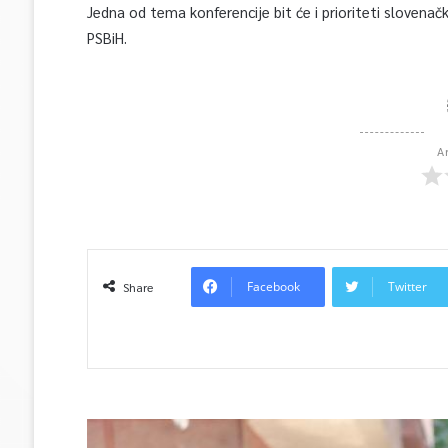
Jedna od tema konferencije bit će i prioriteti slovenač
PSBiH.
A
Facebook
Twitter
Share