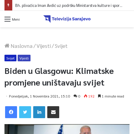
Bh. plivačica Iman Avdić uz podršku Ministarstva kulture i sporta KS kreće na Evropsko prvenstvo i Mediteranske igre
Meni
Naslovna
/
Vijesti
/
Svijet
Svijet
Vijesti
Biden u Glasgowu: Klimatske
promjene uništavaju svijet
Ponedjeljak, 1 Novembra 2021, 15:10
0
192
1 minute read