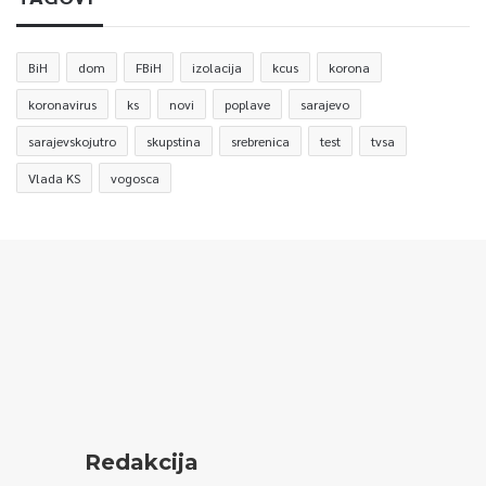
BiH
dom
FBiH
izolacija
kcus
korona
koronavirus
ks
novi
poplave
sarajevo
sarajevskojutro
skupstina
srebrenica
test
tvsa
Vlada KS
vogosca
Redakcija