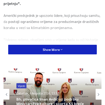
prijetnju”.
Američki predsjednik je upozorio lidere, koji prisustvuju samitu,
da
postoji ograničeno vrijeme za preduzimanje drastičnih
koraka u vezi sa klimatskim promjenama.
“Iskreno rečeno, okupljeni smo u vrijeme kada su oči historije
uprte u nas i imamo važna pitanja pred sobom. Hoćemo li
Show More
poduzeti akciju i učiniti ono što je potrebno?
Hoćemo li
iskoristiti veliku priliku ili ćemo buduće generacije osuditi
na patnju?”, kazao je Biden.
Ističući da se nada da će samit u Glasgowu dovesti do
napretka u borbi protiv klimatskih promjena.
Vijesti
Četvrtak, 6 Augusta 2026, 13:37
“Klimatske promjene uništavaju svijet i dovode živote ljudi u
Bh. plivačica Iman Avdić uz podršku
opasnost”, poručio je Biden.
Ministarstva kulture i sporta KS kreće