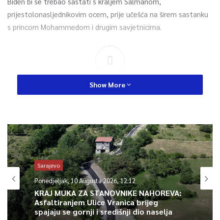
Biden bi se trebao sastati s kraljem Salmanom,
prijestolonasljednikovim ocem, prije učešća na širem sastanku
s princom Mohammedom i drugim savjetnicima.
0
Article Rating
Show More
Sarajevo
Ponedjeljak, 10 Augusta 2026, 12:12
KRAJ MUKA ZA STANOVNIKE NAHOREVA:
Asfaltiranjem Ulice Vranica brijeg
spajaju se gornji i središnji dio naselja