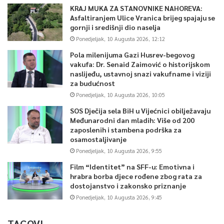
KRAJ MUKA ZA STANOVNIKE NAHOREVA:
Asfaltiranjem Ulice Vranica brijeg spajaju se
gornji i središnji dio naselja
Ponedjeljak, 10 Augusta 2026, 12:12
Pola milenijuma Gazi Husrev-begovog
vakufa: Dr. Senaid Zaimović o historijskom
naslijeđu, ustavnoj snazi vakufname i viziji
za budućnost
Ponedjeljak, 10 Augusta 2026, 10:05
SOS Dječija sela BiH u Vijećnici obilježavaju
Međunarodni dan mladih: Više od 200
zaposlenih i stambena podrška za
osamostaljivanje
Ponedjeljak, 10 Augusta 2026, 9:55
Film “Identitet” na SFF-u: Emotivna i
hrabra borba djece rođene zbog rata za
dostojanstvo i zakonsko priznanje
Ponedjeljak, 10 Augusta 2026, 9:45
TAGOVI