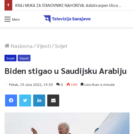
KRAJ MUKA ZA STANOVNIKE NAHOREVA: Asfaltiranjem Ulice Vranica brijeg spajaju se gornji i središnji dio naselja
Meni
Naslovna
/
Vijesti
/
Svijet
Svijet
Vijesti
Biden stigao u Saudijsku Arabiju
Petak, 15 Jula 2022, 19:30
0
190
Less than a minute