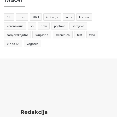
BiH
dom
FBiH
izolacija
kcus
korona
koronavirus
ks
novi
poplave
sarajevo
sarajevskojutro
skupstina
srebrenica
test
tvsa
Vlada KS
vogosca
Redakcija