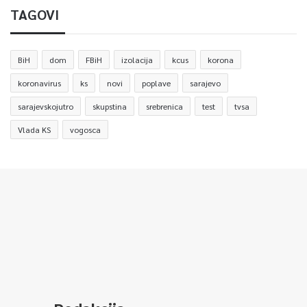
TAGOVI
BiH
dom
FBiH
izolacija
kcus
korona
koronavirus
ks
novi
poplave
sarajevo
sarajevskojutro
skupstina
srebrenica
test
tvsa
Vlada KS
vogosca