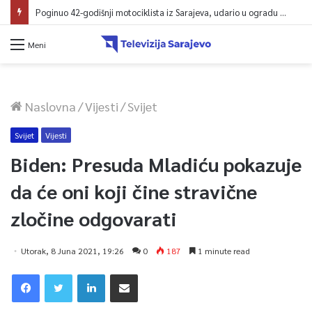
Poginuo 42-godišnji motociklista iz Sarajeva, udario u ogradu magistralnog puta
Meni
Naslovna
/
Vijesti
/
Svijet
Svijet
Vijesti
Biden: Presuda Mladiću pokazuje
da će oni koji čine stravične
zločine odgovarati
Utorak, 8 Juna 2021, 19:26
0
187
1 minute read