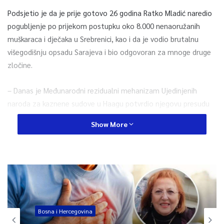
Podsjetio je da je prije gotovo 26 godina Ratko Mladić naredio
pogubljenje po prijekom postupku oko 8.000 nenaoružanih
muškaraca i dječaka u Srebrenici, kao i da je vodio brutalnu
višegodišnju opsadu Sarajeva i bio odgovoran za mnoge druge
zločine.
– Danas je Međunarodni rezidualni mehanizam Ujedinjenih
naroda za kaznene sudove u Haagu potvrdio njegovu presudu
za genocid, zločine protiv čovječnosti i ratne zločine. SAD su
Show More
pomogle voditi međunarodne napore da se okončaju zločini u
Bosni i Hercegovini, privedu pravdi oni koji su počinili zločine
tamo i u drugim dijelovima bivše Jugoslavije i uspostavi trajni
mir u toj zemlji i široj regiji. Zahvalni smo na neumornom radu
suda UN-a tokom protekle dvije decenije na slučajevima
vezanim za sukob na Balkanu i svima onima čija je predanost
omogućila ovu presudu – naveo je Biden.
Bosna i Hercegovina