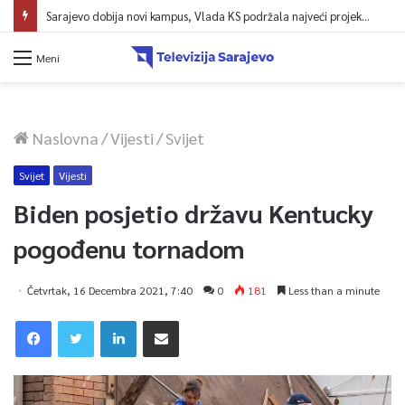
Meni
Naslovna
/
Vijesti
/
Svijet
Svijet
Vijesti
Biden posjetio državu Kentucky
pogođenu tornadom
Četvrtak, 16 Decembra 2021, 7:40
0
181
Less than a minute