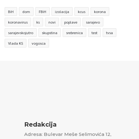
BiH
dom
FBiH
izolacija
kcus
korona
koronavirus
ks
novi
poplave
sarajevo
sarajevskojutro
skupstina
srebrenica
test
tvsa
Vlada KS
vogosca
Redakcija
Adresa: Bulevar Meše Selimovića 12,