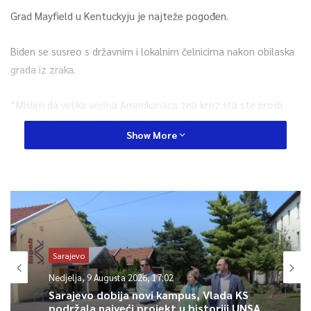
Grad Mayfield u Kentuckyju je najteže pogođen.
Biden se susreo s državnim i lokalnim čelnicima nakon obilaska
grada iz zraka.
“Mislim da velika većina Amerikanaca zna kroz šta ste prošli
samo gledajući na televiziji”, rekao je Biden.
Show More
Prema vlastima, u Kentuckyju su poginule 74 osobe.
Najmanje 14 ljudi je poginulo u drugim državama.
0
Sarajevo
Article Rating
Nedjelja, 9 Augusta 2026, 17:02
Sarajevo dobija novi kampus, Vlada KS
podržala najveći projekt u historiji UNSA