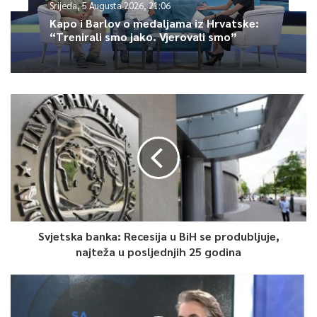
Srijeda, 5 Augusta 2026, 21:06
Kapo i Barlov o medaljama iz Hrvatske:
“Trenirali smo jako. Vjerovali smo”
Direktorica CIN-a koji je dobio 12 pravosnažnih presuda iz
oblasti primjene Zakona o slobodi pristupa informacijama
govorila je o manjkavostima i položaju novinara u BiH
0
Article Rating
Svjetska banka: Recesija u BiH se produbljuje,
najteža u posljednjih 25 godina