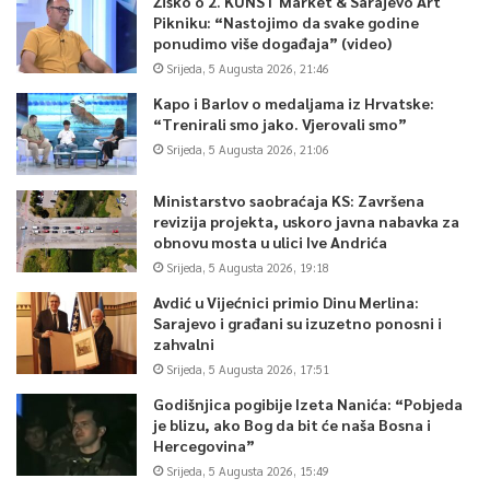
Žiško o 2. KUNST Market & Sarajevo Art
Pikniku: “Nastojimo da svake godine
ponudimo više događaja” (video)
Srijeda, 5 Augusta 2026, 21:46
Kapo i Barlov o medaljama iz Hrvatske:
“Trenirali smo jako. Vjerovali smo”
Srijeda, 5 Augusta 2026, 21:06
Ministarstvo saobraćaja KS: Završena
revizija projekta, uskoro javna nabavka za
obnovu mosta u ulici Ive Andrića
Srijeda, 5 Augusta 2026, 19:18
Avdić u Vijećnici primio Dinu Merlina:
Sarajevo i građani su izuzetno ponosni i
zahvalni
Srijeda, 5 Augusta 2026, 17:51
Godišnjica pogibije Izeta Nanića: “Pobjeda
je blizu, ako Bog da bit će naša Bosna i
Hercegovina”
Srijeda, 5 Augusta 2026, 15:49