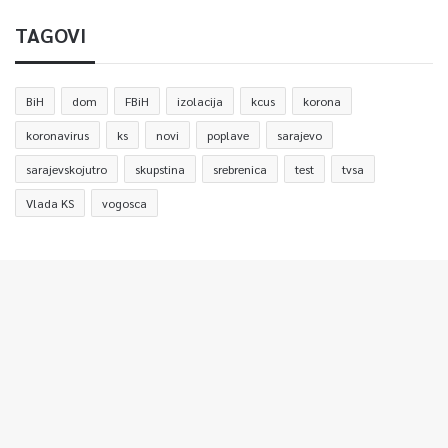
TAGOVI
BiH
dom
FBiH
izolacija
kcus
korona
koronavirus
ks
novi
poplave
sarajevo
sarajevskojutro
skupstina
srebrenica
test
tvsa
Vlada KS
vogosca