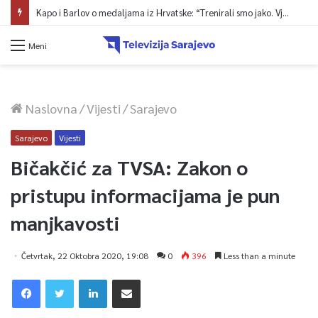
Ministarstvo saobraćaja KS: Završena revizija projekta, uskoro javna nabavka za obnovu mosta u ulici Ive Andrića
Meni
Naslovna
/
Vijesti
/
Sarajevo
Sarajevo
Vijesti
Bičakčić za TVSA: Zakon o
pristupu informacijama je pun
manjkavosti
Četvrtak, 22 Oktobra 2020, 19:08
0
396
Less than a minute