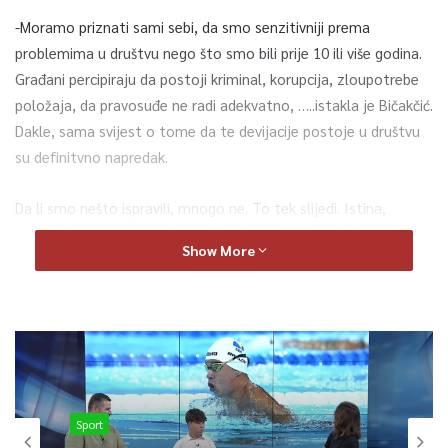
-Moramo priznati sami sebi, da smo senzitivniji prema
problemima u društvu nego što smo bili prije 10 ili više godina.
Građani percipiraju da postoji kriminal, korupcija, zloupotrebe
položaja, da pravosuđe ne radi adekvatno, …..istakla je Bičakčić.
Dakle, sama svijest o tome da te devijacije postoje u društvu
su definitvno napredak.
Da li smo nešto ispravili, mnogo ne. To tek slijedi. Istina,
ukazivali smo na nepravilnosti i neke uspjeli ispraviti.
Show More
Sport